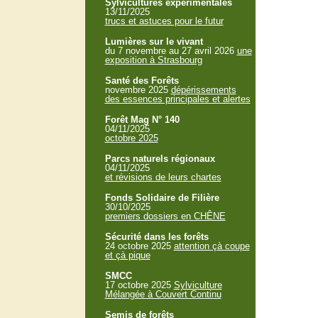
Sylvicultures expérimentales
13/11/2025
trucs et astuces pour le futur
Lumières sur le vivant
du 7 novembre au 27 avril 2026
une
exposition à Strasbourg
Santé des Forêts
novembre 2025
dépérissements
des essences principales et alertes
Forêt Mag N° 140
04/11/2025
octobre 2025
Parcs naturels régionaux
04/11/2025
et révisions de leurs chartes
Fonds Solidaire de Filière
30/10/2025
premiers dossiers en CHÊNE
Sécurité dans les forêts
24 octobre 2025
attention çà coupe
et çà pique
SMCC
17 octobre 2025
Sylviculture
Mélangée à Couvert Continu
Semis de forêts