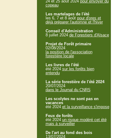
24 et 25 aout 2024
pour envoyer du
copeau
Les martelages de l'été
les 6, 7 et 8 août
pour d'ores et
déjà préparer l'automne et l'hiver
Conseil d'Administration
8 juillet 2024
de Forestiers d'Alsace
Projet de Forêt primaire
02/08/2024
la position de l'association
forestière locale
Les livres de l'été
été 2024
sur les forêts bien
entendu
La série forestière de l'été 2024
20/07/2024
dans le Journal du CNRS
Les scolytes ne sont pas en
vacances
été 2024
et la surveillance s'impose
Feux de forêts
été 2024
un risque modéré cet été
mais à surveiller
De l'art au fond des bois
13/07/2024