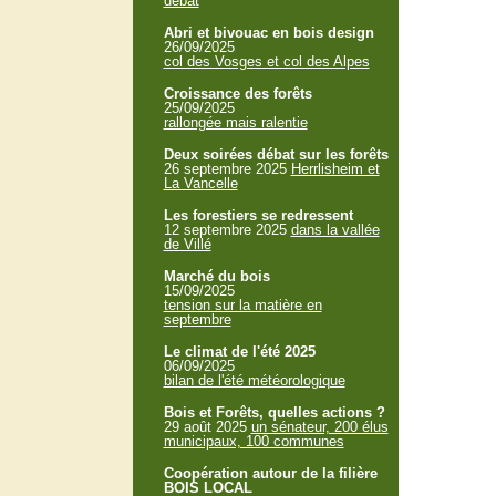
débat
Abri et bivouac en bois design
26/09/2025
col des Vosges et col des Alpes
Croissance des forêts
25/09/2025
rallongée mais ralentie
Deux soirées débat sur les forêts
26 septembre 2025
Herrlisheim et
La Vancelle
Les forestiers se redressent
12 septembre 2025
dans la vallée
de Villé
Marché du bois
15/09/2025
tension sur la matière en
septembre
Le climat de l'été 2025
06/09/2025
bilan de l'été météorologique
Bois et Forêts, quelles actions ?
29 août 2025
un sénateur, 200 élus
municipaux, 100 communes
Coopération autour de la filière
BOIS LOCAL