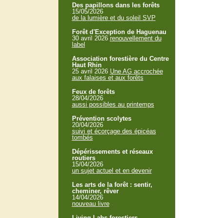
Des papillons dans les forêts
15/05/2026
de la lumière et du soleil SVP
Forêt d'Exception de Haguenau
30 avril 2026
renouvellement du
label
Association forestière du Centre
Haut Rhin
25 avril 2026
Une AG accrochée
aux falaises et aux forêts
Feux de forêts
28/04/2026
aussi possibles au printemps
Prévention scolytes
20/04/2026
suivi et écorçage des épicéas
tombés
Dépérissements et réseaux
routiers
15/04/2026
un sujet actuel et en devenir
Les arts de la forêt : sentir,
cheminer, rêver
14/04/2026
nouveau livre
Living Labs forestiers