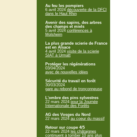
Au feu les pompiers
6 avril 2024
découverte de la DFCI
dans le Haut Rhin
Avenir des sapins, des arbres
des champs et miels
5 avril 2024
conférences à
Molsheim
La plus grande scierie de France
est en Alsace
4 avril 2024
visite de la scierie
SIAT à Urmatt
Protéger les régénérations
03/04/2024
avec de nouvelles idées
Sécurité du travail en forêt
30/03/2024
gare au rebond de tronçonneuse
L'ombre des pins sylvestres
22 mars 2024
pour la Journée
Internationale des Forêts
AG des Vosges du Nord
22 mars 2024
au coeur du massif
Retour sur coupe 4/5
22 mars 2024
les châtaignes
continuent à tomber 10 ans plus