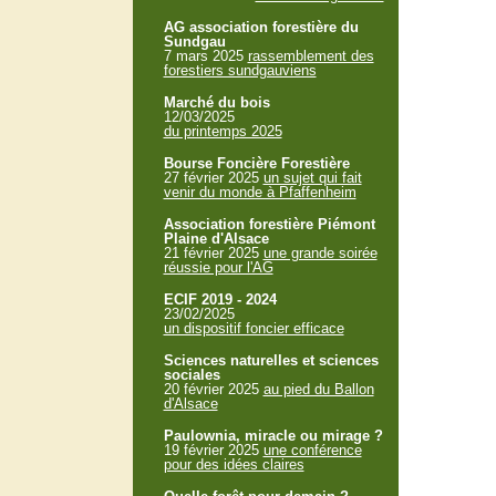
AG association forestière du
Sundgau
7 mars 2025
rassemblement des
forestiers sundgauviens
Marché du bois
12/03/2025
du printemps 2025
Bourse Foncière Forestière
27 février 2025
un sujet qui fait
venir du monde à Pfaffenheim
Association forestière Piémont
Plaine d'Alsace
21 février 2025
une grande soirée
réussie pour l'AG
ECIF 2019 - 2024
23/02/2025
un dispositif foncier efficace
Sciences naturelles et sciences
sociales
20 février 2025
au pied du Ballon
d'Alsace
Paulownia, miracle ou mirage ?
19 février 2025
une conférence
pour des idées claires