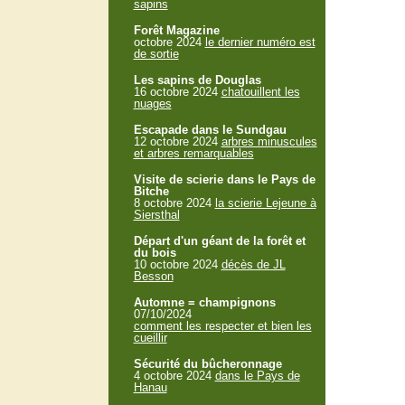
sapins
Forêt Magazine
octobre 2024
le dernier numéro est
de sortie
Les sapins de Douglas
16 octobre 2024
chatouillent les
nuages
Escapade dans le Sundgau
12 octobre 2024
arbres minuscules
et arbres remarquables
Visite de scierie dans le Pays de
Bitche
8 octobre 2024
la scierie Lejeune à
Siersthal
Départ d'un géant de la forêt et
du bois
10 octobre 2024
décès de JL
Besson
Automne = champignons
07/10/2024
comment les respecter et bien les
cueillir
Sécurité du bûcheronnage
4 octobre 2024
dans le Pays de
Hanau