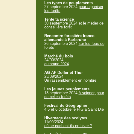
Les types de peuplements
27 septembre 2024
pour organiser
les forêts
Tente ta science
30 septembre 2024
et le métier de
conseillère forêt
Rencontre forestière franco
allemande à Karlsruhe
26 septembre 2024
sur les feux de
forêts
Marché du bois
24/09/2024
automne 2024
AG AF Doller et Thur
23/09/2024
Un rassemblement en nombre
Les jeunes peuplements
13 septembre 2024
à soigner, pour
de belles forêts
Festival de Géographie
4,5 et 6 octobre
le FIG à Saint Dié
Hivernage des scolytes
11/09/2024
où se cachent ils en hiver ?