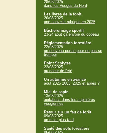
28/08/2025
dans les Vosges du Nord
Les livres de la forêt
26/08/2025
une nouvelle rubrique en 2025
Bûcheronnage sportif
23-24 aout
çà envoie du copeau
Règlementation forestière
22/08/2025
un nouveau portail pour ne pas se
tromper
Point Scolytes
22/08/2025
au coeur de l'été
Un automne en avance
aout 2025
2003, 2025 et après ?
Miel de sapin
13/08/2025
agitations dans les sapinières
vosgiennes
Retour sur un feu de forêt
09/08/2025
un mois plus tard
Santé des sols forestiers
06/08/2025