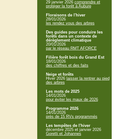
29 janvier 2026
comprendre et
protéger la forêt à Aubure
Floraisons de l'hiver
28/01/2026
les rendez vous des arbres
Des guides pour conduire les
forêts dans un contexte de
dérèglement climatique
20/01/2026
par le réseau RMT AFORCE
Filière forêt bois du Grand Est
18/01/2026
des chiffres et des faits
Neige et forêts
Hiver 2026
laisser la rentrer au pied
des arbres
Les mots de 2025
14/01/2026
pour éviter les maux de 2026
Programme 2026
14/01/2026
près de 15 RVs programmés
Les tempêtes de l'hiver
décembre 2025 et janvier 2026
Goretti et Johannes