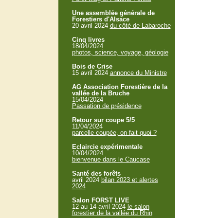
Une assemblée générale de
Forestiers d'Alsace
20 avril 2024
du côté de Labaroche
Cinq livres
18/04/2024
photos, science, voyage, géologie
Bois de Crise
15 avril 2024
annonce du Ministre
AG Association Forestière de la
vallée de la Bruche
15/04/2024
Passation de présidence
Retour sur coupe 5/5
11/04/2024
parcelle coupée, on fait quoi ?
Eclaircie expérimentale
10/04/2024
bienvenue dans le Caucase
Santé des forêts
avril 2024
bilan 2023 et alertes
2024
Salon FORST LIVE
12 au 14 avril 2024
le salon
forestier de la vallée du Rhin