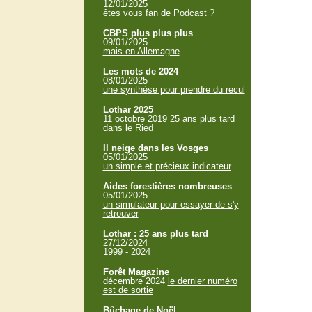
12/01/2025
êtes vous fan de Podcast ?
CBPS plus plus plus
09/01/2025
mais en Allemagne
Les mots de 2024
08/01/2025
une synthèse pour prendre du recul
Lothar 2025
11 octobre 2019
25 ans plus tard
dans le Ried
Il neige dans les Vosges
05/01/2025
un simple et précieux indicateur
Aides forestières nombreuses
05/01/2025
un simulateur pour essayer de s'y
retrouver
Lothar : 25 ans plus tard
27/12/2024
1999 - 2024
Forêt Magazine
décembre 2024
le dernier numéro
est de sortie
Bûchage de Noël