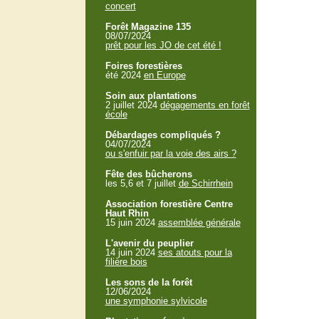
concert
Forêt Magazine 135
08/07/2024
prêt pour les JO de cet été !
Foires forestières
été 2024
en Europe
Soin aux plantations
2 juillet 2024
dégagements en forêt
école
Débardages compliqués ?
04/07/2024
ou s'enfuir par la voie des airs ?
Fête des bûcherons
les 5,6 et 7 juillet
de Schirrhein
Association forestière Centre
Haut Rhin
15 juin 2024
assemblée générale
L'avenir du peuplier
14 juin 2024
ses atouts pour la
filière bois
Les sons de la forêt
12/06/2024
une symphonie sylvicole