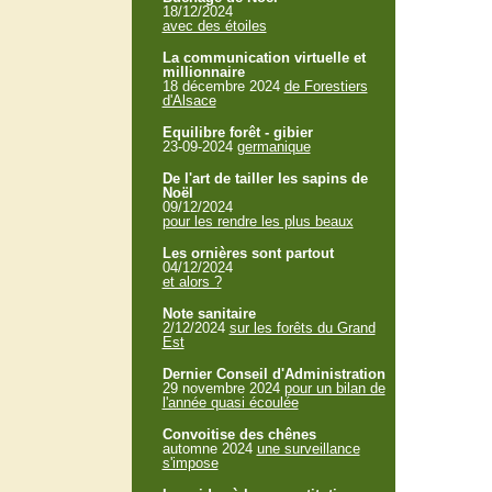
18/12/2024
avec des étoiles
La communication virtuelle et
millionnaire
18 décembre 2024
de Forestiers
d'Alsace
Equilibre forêt - gibier
23-09-2024
germanique
De l'art de tailler les sapins de
Noël
09/12/2024
pour les rendre les plus beaux
Les ornières sont partout
04/12/2024
et alors ?
Note sanitaire
2/12/2024
sur les forêts du Grand
Est
Dernier Conseil d'Administration
29 novembre 2024
pour un bilan de
l'année quasi écoulée
Convoitise des chênes
automne 2024
une surveillance
s'impose