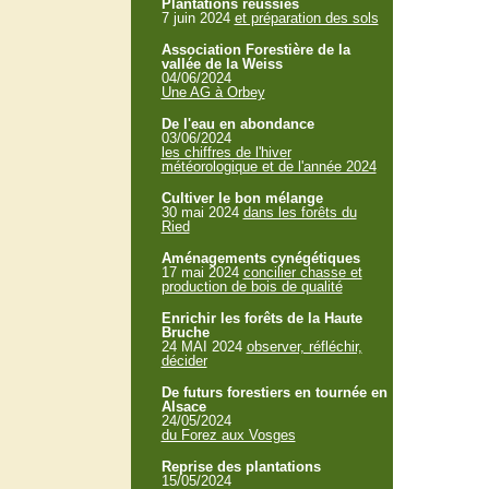
Plantations réussies
7 juin 2024
et préparation des sols
Association Forestière de la
vallée de la Weiss
04/06/2024
Une AG à Orbey
De l'eau en abondance
03/06/2024
les chiffres de l'hiver
météorologique et de l'année 2024
Cultiver le bon mélange
30 mai 2024
dans les forêts du
Ried
Aménagements cynégétiques
17 mai 2024
concilier chasse et
production de bois de qualité
Enrichir les forêts de la Haute
Bruche
24 MAI 2024
observer, réfléchir,
décider
De futurs forestiers en tournée en
Alsace
24/05/2024
du Forez aux Vosges
Reprise des plantations
15/05/2024