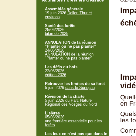
Actualités Forestiers d'Alsace
Impa
Assemblée générale
19 juin 2026
Doller, Thur et
environs
éch
Santé des forêts
25/06/2026
bilan de 2025
ANNULATION de la réunion
"Planter ou ne pas planter"
24/06/2026
ANNULATION de la réunion
"Planter ou ne pas planter"
Les défis du bois
22/06/2026
Impa
édition 2026
vid
Retrouver les limites de sa forêt
5 juin 2026
dans le Sundgau
Quell
Révision de la charte
5 juin 2026
du Parc Naturel
en Fr
Régional des Vosges du Nord
Quels
Lisières
05/06/2026
les f
une frontière essentielle pour les
forêts
Comme
Les feux ce n'est pas que dans le