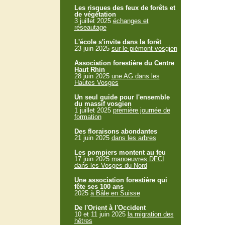
Les risques des feux de forêts et
de végétation
3 juillet 2025
échanges et
réseautage
L'école s'invite dans la forêt
23 juin 2025
sur le piémont vosgien
Association forestière du Centre
Haut Rhin
28 juin 2025
une AG dans les
Hautes Vosges
Un seul guide pour l'ensemble
du massif vosgien
1 juillet 2025
première journée de
formation
Des floraisons abondantes
21 juin 2025
dans les arbres
Les pompiers montent au feu
17 juin 2025
manoeuvres DFCI
dans les Vosges du Nord
Une association forestière qui
fête ses 100 ans
2025
à Bâle en Suisse
De l'Orient à l'Occident
10 et 11 juin 2025
la migration des
hêtres