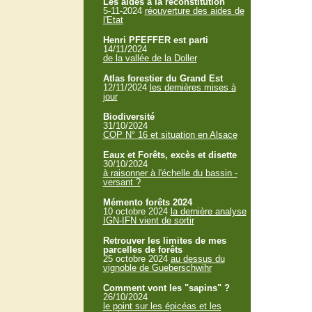
Les aides à la reconstitution
5-11-2024
réouverture des aides de
l'Etat
Henri PFEFFER est parti
14/11/2024
de la vallée de la Doller
Atlas forestier du Grand Est
12/11/2024
les dernières mises à
jour
Biodiversité
31/10/2024
COP N° 16 et situation en Alsace
Eaux et Forêts, excès et disette
30/10/2024
à raisonner à l'échelle du bassin -
versant ?
Mémento forêts 2024
10 octobre 2024
la dernière analyse
IGN-IFN vient de sortir
Retrouver les limites de mes
parcelles de forêts
25 octobre 2024
au dessus du
vignoble de Gueberschwihr
Comment vont les "sapins" ?
26/10/2024
le point sur les épicéas et les