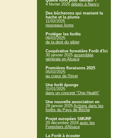
Quelle forêt pour demain ?
4 février 2025
débats à Nancy
Des bûcherons qui manient la
hache et la plume
11/02/2025
nouveaux livres
Protéger les forêts
06/02/2025
de la dent du gibier
Coopérative forestière Forêt d'Ici
30 janvier 2025
assemblée
générale en Alsace
Premières floraisons 2025
05/02/2025
au coeur de l'hiver
Une forêt éponge
31/01/2025
dans un concept "One Health"
Une nouvelle association en
28 janvier 2025
Actions dans les
forêts du Pays de Bitche
Projet européen SMURF
20 décembre 2024
avec les
Forestiers d'Alsace
La Forêt à écouter