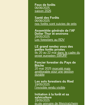
Feux de forêts
06/06/2025
saison 2026
Santé des Forêts
06/06/2025
nos forêts sont suivies de près
Assemblée générale de l'AF
Doller Thur et environs
28/05/2025
Les forestiers au RDV
LE grand rendez vous des
petites forêts privées
du 20 au 22 mai
dans le cadre du
projet européen SMURF
Foncier forestier du Pays de
Bitche
20 mai 2025
morcelé mais
améliorable pour une gestion
durable
Les sols forestiers du Ried
19/05/2025
l’invisible rendu visible
Initiation à la forêt et sa
sylviculture
19/05/2025
école primaire de Meistratzheim