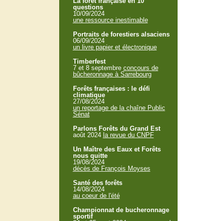
La forêt française en 10
questions
10/09/2024
une ressource inestimable
Portraits de forestiers alsaciens
06/09/2024
un livre papier et électronique
Timberfest
7 et 8 septembre
concours de
bûcheronnage à Sarrebourg
Forêts françaises : le défi
climatique
27/08/2024
un reportage de la chaîne Public
Sénat
Parlons Forêts du Grand Est
août 2024
la revue du CNPF
Un Maître des Eaux et Forêts
nous quitte
19/08/2024
décès de François Moyses
Santé des forêts
14/08/2024
au coeur de l'été
Championnat de bucheronnage
sportif