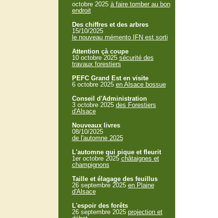
octobre 2025
à faire tomber au bon
endroit
Des chiffres et des arbres
15/10/2025
le nouveau mémento IFN est sorti
Attention çà coupe
10 octobre 2025
sécurité des
travaux forestiers
PEFC Grand Est en visite
6 octobre 2025
en Alsace bossue
Conseil d'Administration
3 octobre 2025
des Forestiers
d'Alsace
Nouveaux livres
08/10/2025
de l'automne 2025
L'automne qui pique et fleurit
1er octobre 2025
châtaignes et
champignons
Taille et élagage des feuillus
26 septembre 2025
en Plaine
d'Alsace
L'espoir des forêts
26 septembre 2025
projection et