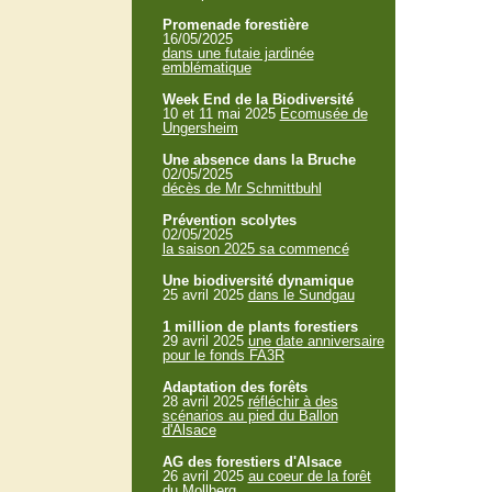
Promenade forestière
16/05/2025
dans une futaie jardinée
emblématique
Week End de la Biodiversité
10 et 11 mai 2025
Ecomusée de
Ungersheim
Une absence dans la Bruche
02/05/2025
décès de Mr Schmittbuhl
Prévention scolytes
02/05/2025
la saison 2025 sa commencé
Une biodiversité dynamique
25 avril 2025
dans le Sundgau
1 million de plants forestiers
29 avril 2025
une date anniversaire
pour le fonds FA3R
Adaptation des forêts
28 avril 2025
réfléchir à des
scénarios au pied du Ballon
d'Alsace
AG des forestiers d'Alsace
26 avril 2025
au coeur de la forêt
du Mollberg