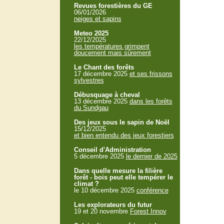
Revues forestières du GE
06/01/2026
neiges et sapins
Meteo 2025
22/12/2025
les températures grimpent
doucement mais sûrement
Le Chant des forêts
17 décembre 2025
et ses frissons
sylvestres
Débusquage à cheval
13 décembre 2025
dans les forêts
du Sundgau
Des jeux sous le sapin de Noël
15/12/2025
et bien entendu des jeux forestiers
Conseil d'Administration
5 décembre 2025
le dernier de 2025
Dans quelle mesure la filière
forêt - bois peut elle tempérer le
climat ?
le 10 décembre 2025
conférence
Les explorateurs du futur
19 et 20 novembre
Forest Innov