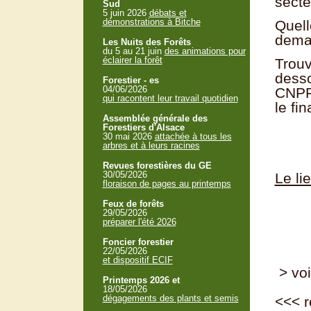
secte
Sud
5 juin 2026
débats et
démonstrations à Bitche
Quell
dema
Les Nuits des Forêts
du 5 au 21 juin
des animations pour
éclairer la forêt
Trouv
desso
Forestier - es
04/06/2026
CNPF 
qui racontent leur travail quotidien
le fi
Assemblée générale des
Forestiers d'Alsace
30 mai 2026
attachée à tous les
arbres et à leurs racines
Revues forestières du GE
30/05/2026
Le li
floraison de pages au printemps
Feux de forêts
29/05/2026
préparer l'été 2026
Foncier forestier
22/05/2026
et dispositif ECIF
> voi
Printemps 2026 et
18/05/2026
dégagements des plants et semis
<<<
r