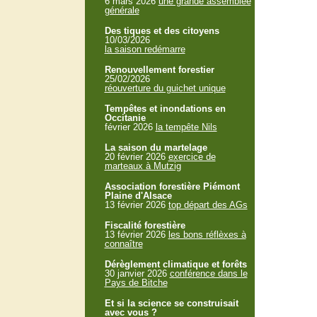
6 mars 2026
une grande assemblée
générale
Des tiques et des citoyens
10/03/2026
la saison redémarre
Renouvellement forestier
25/02/2026
réouverture du guichet unique
Tempêtes et inondations en
Occitanie
février 2026
la tempête Nils
La saison du martelage
20 février 2026
exercice de
marteaux à Mutzig
Association forestière Piémont
Plaine d'Alsace
13 février 2026
top départ des AGs
Fiscalité forestière
13 février 2026
les bons réflèxes à
connaître
Dérèglement climatique et forêts
30 janvier 2026
conférence dans le
Pays de Bitche
Et si la science se construisait
avec vous ?