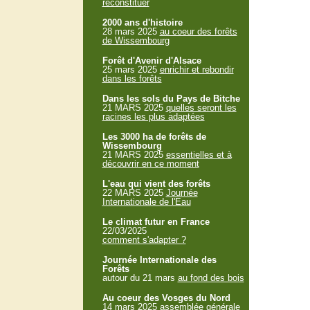
reconstituer
2000 ans d'histoire
28 mars 2025
au coeur des forêts
de Wissembourg
Forêt d'Avenir d'Alsace
25 mars 2025
enrichir et rebondir
dans les forêts
Dans les sols du Pays de Bitche
21 MARS 2025
quelles seront les
racines les plus adaptées
Les 3000 ha de forêts de
Wissembourg
21 MARS 2025
essentielles et à
découvrir en ce moment
L'eau qui vient des forêts
22 MARS 2025
Journée
Internationale de l'Eau
Le climat futur en France
22/03/2025
comment s'adapter ?
Journée Internationale des
Forêts
autour du 21 mars
au fond des bois
Au coeur des Vosges du Nord
14 mars 2025
assemblée générale