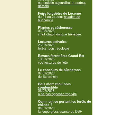
essentielle aujourd'hui et surtout
demain
Foire forestière de Lucerne
du 21 au 24 aout
balades de
bûcherons
Plantes et sécheresse
01/08/2025
il fait chaud donc je transpire
Lectures estivales
25/07/2025
forêts, bois, écologie
Revues forestières Grand Est
10/07/2025
vos lectures de l'été
Le concours de bûcherons
07/07/2025
de Schirrhein
Bois mort et/ou bois
combustible
06/07/2025
à ne pas opposer trop vite
Comment se portent les forêts de
chênes ?
04/07/2025
la loupe grossissante du DSF