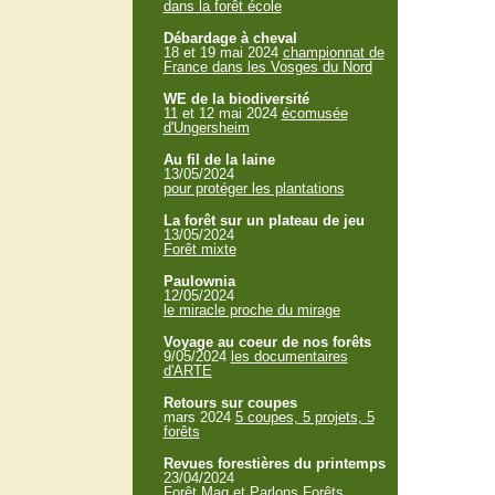
dans la forêt école
Débardage à cheval
18 et 19 mai 2024
championnat de
France dans les Vosges du Nord
WE de la biodiversité
11 et 12 mai 2024
écomusée
d'Ungersheim
Au fil de la laine
13/05/2024
pour protéger les plantations
La forêt sur un plateau de jeu
13/05/2024
Forêt mixte
Paulownia
12/05/2024
le miracle proche du mirage
Voyage au coeur de nos forêts
9/05/2024
les documentaires
d'ARTE
Retours sur coupes
mars 2024
5 coupes, 5 projets, 5
forêts
Revues forestières du printemps
23/04/2024
Forêt Mag et Parlons Forêts