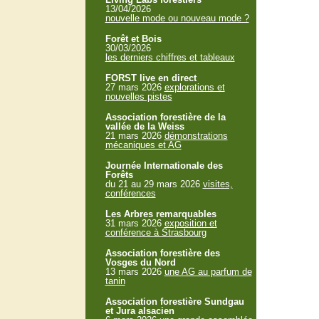
13/04/2026
nouvelle mode ou nouveau mode ?
Forêt et Bois
30/03/2026
les derniers chiffres et tableaux
FORST live en direct
27 mars 2026
explorations et
nouvelles pistes
Association forestière de la
vallée de la Weiss
21 mars 2026
démonstrations
mécaniques et AG
Journée Internationale des
Forêts
du 21 au 29 mars 2026
visites,
conférences
Les Arbres remarquables
31 mars 2026
exposition et
conférence à Strasbourg
Association forestière des
Vosges du Nord
13 mars 2026
une AG au parfum de
tanin
Association forestière Sundgau
et Jura alsacien