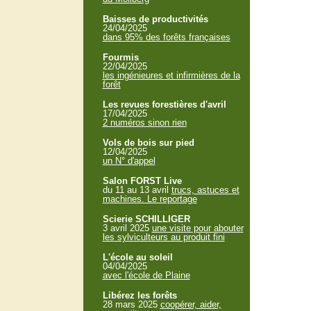
Baisses de productivités
24/04/2025
dans 95% des forêts françaises
Fourmis
22/04/2025
les ingénieures et infirmières de la
forêt
Les revues forestières d'avril
17/04/2025
2 numéros sinon rien
Vols de bois sur pied
12/04/2025
un N° d'appel
Salon FORST Live
du 11 au 13 avril
trucs, astuces et
machines. Le reportage
Scierie SCHILLIGER
3 avril 2025
une visite pour abouter
les sylviculteurs au produit fini
L'école au soleil
04/04/2025
avec l'école de Plaine
Libérez les forêts
28 mars 2025
coopérer, aider,