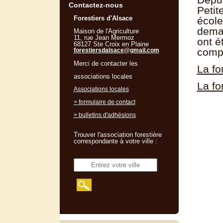
Contactez-nous
Petit
Forestiers d'Alsace
école
demai
Maison de l'Agriculture
11, rue Jean Mermoz
ont é
68127 Ste Croix en Plaine
compl
forestiersdalsace@gmail.com
Merci de contacter les
La fo
associations locales
La fo
Associations locales
> formulaire de contact
> bulletins d'adhésions
Trouver l'association forestière
correspondante à votre ville :