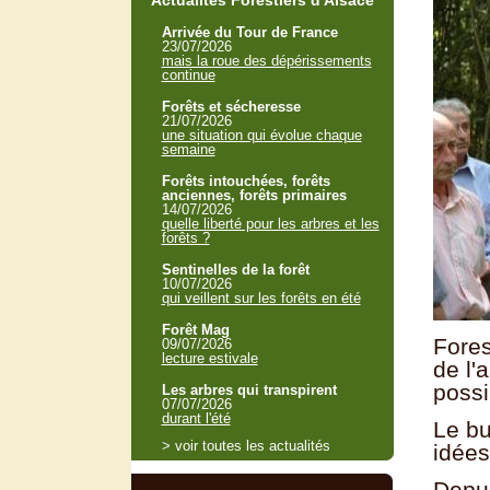
Actualités Forestiers d'Alsace
Arrivée du Tour de France
23/07/2026
mais la roue des dépérissements
continue
Forêts et sécheresse
21/07/2026
une situation qui évolue chaque
semaine
Forêts intouchées, forêts
anciennes, forêts primaires
14/07/2026
quelle liberté pour les arbres et les
forêts ?
Sentinelles de la forêt
10/07/2026
qui veillent sur les forêts en été
Forêt Mag
Fores
09/07/2026
lecture estivale
de l'
possi
Les arbres qui transpirent
07/07/2026
durant l'été
Le bu
> voir toutes les actualités
idées
Depui