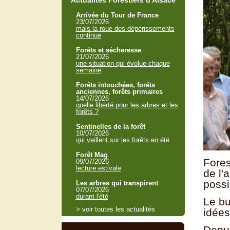
Actualités Forestiers d'Alsace
Arrivée du Tour de France
23/07/2026
mais la roue des dépérissements
continue
Forêts et sécheresse
21/07/2026
une situation qui évolue chaque
semaine
Forêts intouchées, forêts
anciennes, forêts primaires
14/07/2026
quelle liberté pour les arbres et les
forêts ?
Sentinelles de la forêt
10/07/2026
qui veillent sur les forêts en été
Forêt Mag
Fores
09/07/2026
lecture estivale
de l'
possi
Les arbres qui transpirent
07/07/2026
durant l'été
Le bu
> voir toutes les actualités
idées
Depui