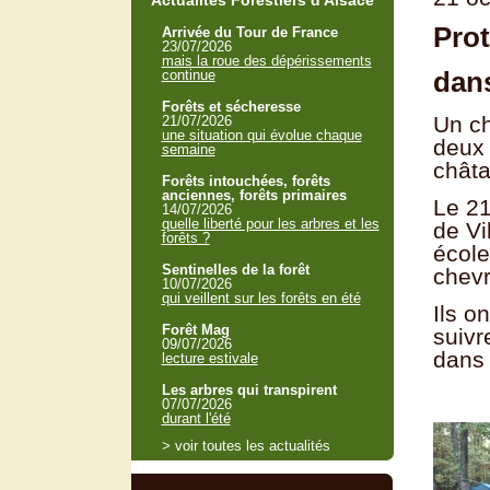
Actualités Forestiers d'Alsace
Prot
Arrivée du Tour de France
23/07/2026
mais la roue des dépérissements
dans
continue
Forêts et sécheresse
Un ch
21/07/2026
une situation qui évolue chaque
deux 
semaine
châta
Forêts intouchées, forêts
anciennes, forêts primaires
Le 21
14/07/2026
quelle liberté pour les arbres et les
de Vi
forêts ?
école
Sentinelles de la forêt
chevr
10/07/2026
qui veillent sur les forêts en été
Ils o
Forêt Mag
suivr
09/07/2026
dans 
lecture estivale
Les arbres qui transpirent
07/07/2026
durant l'été
> voir toutes les actualités