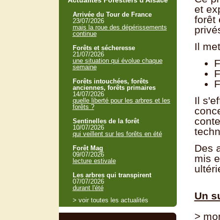
Actualités Forestiers d'Alsace
et ex
Arrivée du Tour de France
forêt
23/07/2026
mais la roue des dépérissements
privé
continue
Il me
Forêts et sécheresse
21/07/2026
une situation qui évolue chaque
F
semaine
F
Forêts intouchées, forêts
F
anciennes, forêts primaires
14/07/2026
Il s'
quelle liberté pour les arbres et les
forêts ?
conce
conte
Sentinelles de la forêt
10/07/2026
techn
qui veillent sur les forêts en été
Des a
Forêt Mag
09/07/2026
mis e
lecture estivale
ultér
Les arbres qui transpirent
07/07/2026
durant l'été
Un su
> voir toutes les actualités
> mon