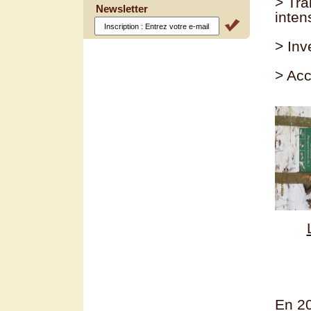
> Tra
Newsletter
inten
> Inv
> Acc
En 20