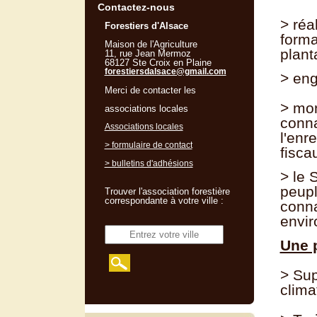
Contactez-nous
> réa
Forestiers d'Alsace
forma
Maison de l'Agriculture
plant
11, rue Jean Mermoz
68127 Ste Croix en Plaine
forestiersdalsace@gmail.com
> eng
Merci de contacter les
> mon
associations locales
conna
Associations locales
l'enr
> formulaire de contact
fisca
> bulletins d'adhésions
> le 
peupl
Trouver l'association forestière
correspondante à votre ville :
conna
envi
Une 
> Sup
clima