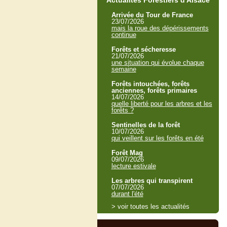
Actualités Forestiers d'Alsace
Arrivée du Tour de France
23/07/2026
mais la roue des dépérissements
continue
Forêts et sécheresse
21/07/2026
une situation qui évolue chaque
semaine
Forêts intouchées, forêts
anciennes, forêts primaires
14/07/2026
quelle liberté pour les arbres et les
forêts ?
Sentinelles de la forêt
10/07/2026
qui veillent sur les forêts en été
Forêt Mag
09/07/2026
lecture estivale
Les arbres qui transpirent
07/07/2026
durant l'été
> voir toutes les actualités