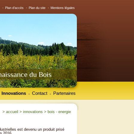
-
Plan d'accès
-
Plan du site
-
Mentions légales
Innovations
Contact
Partenaires
-
-
>
accueil
>
innovations
>
bois - energie
dustrielles est devenu un produit prisé
en 2016.