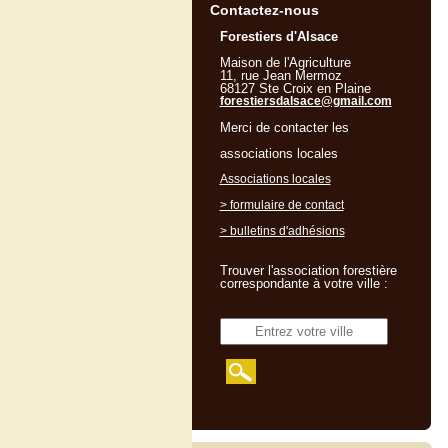
Contactez-nous
Forestiers d'Alsace
Maison de l'Agriculture
11, rue Jean Mermoz
68127 Ste Croix en Plaine
forestiersdalsace@gmail.com
Merci de contacter les
associations locales
Associations locales
> formulaire de contact
> bulletins d'adhésions
Trouver l'association forestière
correspondante à votre ville :