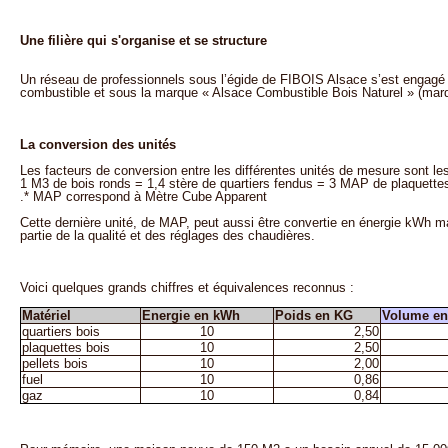
Une filière qui s'organise et se structure
Un réseau de professionnels sous l’égide de FIBOIS Alsace s’est engagé
combustible et sous la marque « Alsace Combustible Bois Naturel » (ma
La conversion des unités
Les facteurs de conversion entre les différentes unités de mesure sont les
1 M3 de bois ronds = 1,4 stère de quartiers fendus = 3 MAP de plaquette
.* MAP correspond à Mètre Cube Apparent
Cette dernière unité, de MAP, peut aussi être convertie en énergie kWh 
partie de la qualité et des réglages des chaudières.
Voici quelques grands chiffres et équivalences reconnus :
Matériel
Energie en kWh
Poids en KG
Volume en 
quartiers bois
10
2,50
plaquettes bois
10
2,50
pellets bois
10
2,00
fuel
10
0,86
gaz
10
0,84