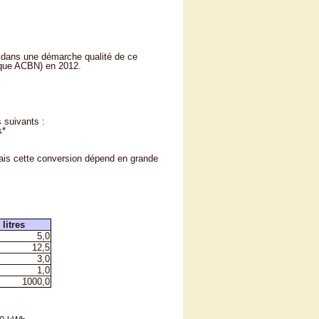
 dans une démarche qualité de ce
rque ACBN) en 2012.
 suivants :
s*
mais cette conversion dépend en grande
litres
5,0
12,5
3,0
1,0
1000,0