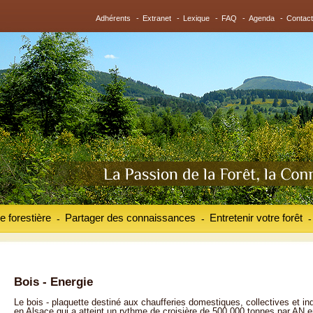
Adhérents
-
Extranet
-
Lexique
-
FAQ
-
Agenda
-
Contact
e forestière
Partager des connaissances
Entretenir votre forêt
-
-
-
Bois - Energie
Le bois - plaquette destiné aux chaufferies domestiques, collectives et in
en Alsace qui a atteint un rythme de croisière de 500 000 tonnes par AN 