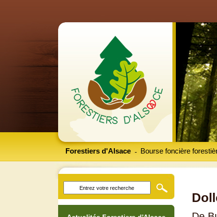
Forestiers d'Alsace
Bourse foncière forestiè
-
Doll
De Bu