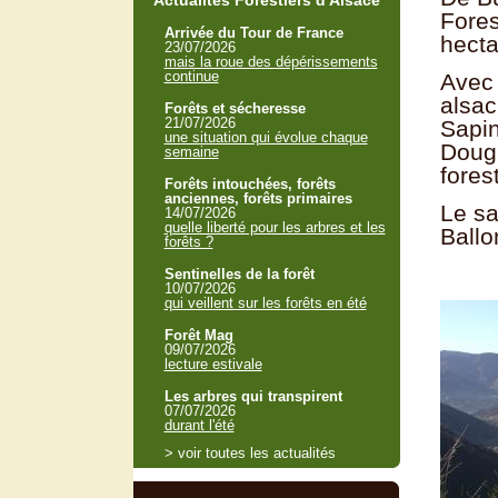
Actualités Forestiers d'Alsace
Fores
Arrivée du Tour de France
hecta
23/07/2026
mais la roue des dépérissements
continue
Avec 
alsac
Forêts et sécheresse
21/07/2026
Sapin
une situation qui évolue chaque
Dougl
semaine
forest
Forêts intouchées, forêts
anciennes, forêts primaires
Le sa
14/07/2026
quelle liberté pour les arbres et les
Ballo
forêts ?
Sentinelles de la forêt
10/07/2026
qui veillent sur les forêts en été
Forêt Mag
09/07/2026
lecture estivale
Les arbres qui transpirent
07/07/2026
durant l'été
> voir toutes les actualités