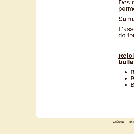
Des c
perme
Samue
L'ass
de fo
Rejoi
bulle
B
B
B
Adhérents
-
Ext