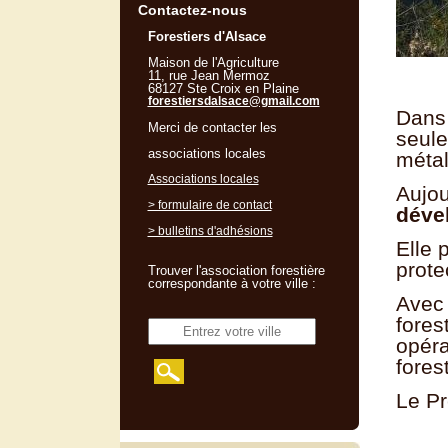
Contactez-nous
Forestiers d'Alsace
Maison de l'Agriculture
11, rue Jean Mermoz
68127 Ste Croix en Plaine
forestiersdalsace@gmail.com
Dans 
Merci de contacter les
seule
associations locales
métal
Associations locales
Aujou
> formulaire de contact
déve
> bulletins d'adhésions
Elle 
prot
Trouver l'association forestière
correspondante à votre ville :
Avec 
fores
opéra
fores
Le Pr