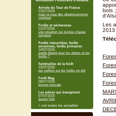
Actualités Forestiers d'Alsace
appor
Arrivée du Tour de France
bois 
23/07/2026
mais la roue des dépérissements
d'Als
continue
Les a
Forêts et sécheresse
21/07/2026
2013 
une situation qui évolue chaque
semaine
Télé
Forêts intouchées, forêts
anciennes, forêts primaires
14/07/2026
quelle liberté pour les arbres et les
Fores
forêts ?
Sentinelles de la forêt
Fore
10/07/2026
qui veillent sur les forêts en été
Fore
Forêt Mag
09/07/2026
Fores
lecture estivale
MARS
Les arbres qui transpirent
07/07/2026
durant l'été
AVRI
> voir toutes les actualités
DEC