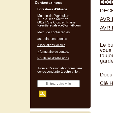
DEC
Contactez-nous
Forestiers d'Alsace
DEC
Maison de l'Agriculture
AVRI
11, rue Jean Mermoz
68127 Ste Croix en Plaine
forestiersdalsace@gmail.com
AVRI
Merci de contacter les
associations locales
Le bu
Associations locales
vous 
> formulaire de contact
toujo
> bulletins d'adhésions
garde
Trouver l'association forestière
correspondante à votre ville :
Docum
Clé H