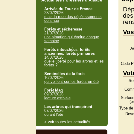
Actualités Forestiers d'Alsace
Dép
Arrivée du Tour de France
23/07/2026
des
mais la roue des dépérissements
continue
ren
Forêts et sécheresse
Vos
21/07/2026
une situation qui évolue chaque
semaine
Ad
Forêts intouchées, forêts
anciennes, forêts primaires
14/07/2026
quelle liberté pour les arbres et les
Code Po
forêts ?
Vot
Sentinelles de la forêt
10/07/2026
Sec
qui veillent sur les forêts en été
Comm
Forêt Mag
09/07/2026
Surface
lecture estivale
(e
Les arbres qui transpirent
Type de f
07/07/2026
Descr
durant l'été
> voir toutes les actualités