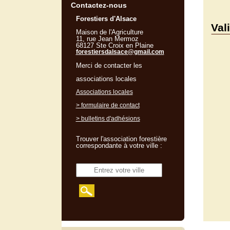
Contactez-nous
Forestiers d'Alsace
Val
Maison de l'Agriculture
11, rue Jean Mermoz
68127 Ste Croix en Plaine
forestiersdalsace@gmail.com
Merci de contacter les
associations locales
Associations locales
> formulaire de contact
> bulletins d'adhésions
Trouver l'association forestière
correspondante à votre ville :