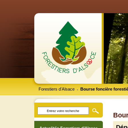
Forestiers d'Alsace
Bourse foncière foresti
-
Bour
Dép