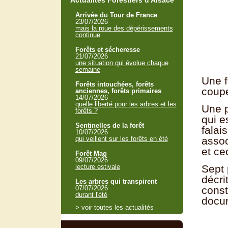
Actualités Forestiers d'Alsace
Arrivée du Tour de France
23/07/2026
mais la roue des dépérissements
continue
Forêts et sécheresse
21/07/2026
une situation qui évolue chaque
semaine
Une f
Forêts intouchées, forêts
coupe
anciennes, forêts primaires
14/07/2026
quelle liberté pour les arbres et les
Une p
forêts ?
qui e
Sentinelles de la forêt
falai
10/07/2026
assoc
qui veillent sur les forêts en été
et ce
Forêt Mag
09/07/2026
Sept 
lecture estivale
décri
Les arbres qui transpirent
const
07/07/2026
durant l'été
docum
> voir toutes les actualités