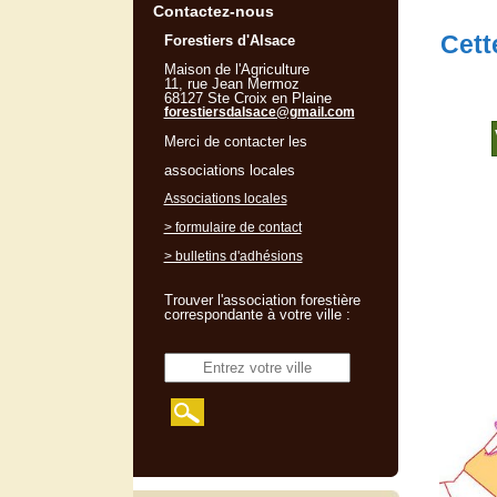
Contactez-nous
Cett
Forestiers d'Alsace
Maison de l'Agriculture
11, rue Jean Mermoz
68127 Ste Croix en Plaine
forestiersdalsace@gmail.com
Merci de contacter les
associations locales
Associations locales
> formulaire de contact
> bulletins d'adhésions
Trouver l'association forestière
correspondante à votre ville :