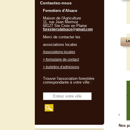
Contactez-nous
Forestiers d'Alsace
Maison de l'Agriculture
11, rue Jean Mermoz
68127 Ste Croix en Plaine
forestiersdalsace@gmail.com
Merci de contacter les
Le
associations locales
Associations locales
> formulaire de contact
> bulletins d'adhésions
Trouver l'association forestière
correspondante à votre ville :
"
r
Nos pa