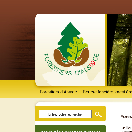
Forestiers d'Alsace
Bourse foncière forestièr
-
Fores
Un lieu
apport