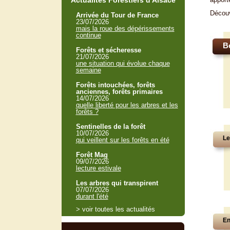
Actualités Forestiers d'Alsace
Décou
Arrivée du Tour de France
23/07/2026
mais la roue des dépérissements
continue
B
Forêts et sécheresse
21/07/2026
une situation qui évolue chaque
semaine
Forêts intouchées, forêts
anciennes, forêts primaires
14/07/2026
quelle liberté pour les arbres et les
forêts ?
Sentinelles de la forêt
10/07/2026
Le
qui veillent sur les forêts en été
Forêt Mag
09/07/2026
lecture estivale
Les arbres qui transpirent
07/07/2026
durant l'été
> voir toutes les actualités
En