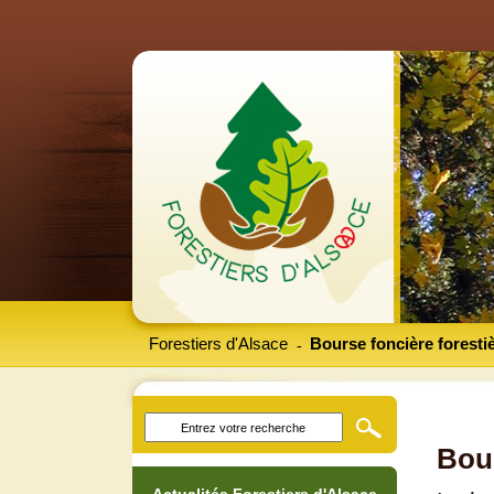
Forestiers d'Alsace
Bourse foncière foresti
-
Bour