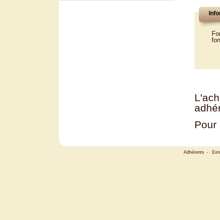
Info
Fo
fon
L'ach
adhér
Pour 
Adhérents
-
Ext