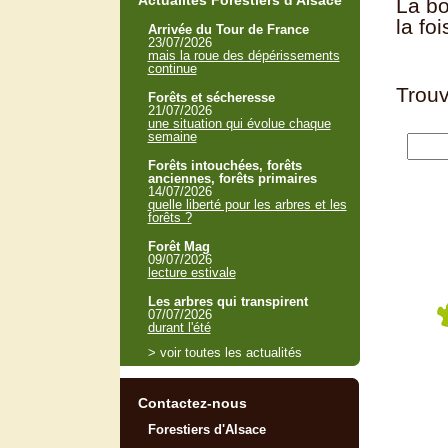
Actualités Forestiers d'Alsace
La bo
la fo
Arrivée du Tour de France
23/07/2026
mais la roue des dépérissements
continue
Trouv
Forêts et sécheresse
21/07/2026
une situation qui évolue chaque
semaine
Forêts intouchées, forêts
anciennes, forêts primaires
14/07/2026
quelle liberté pour les arbres et les
forêts ?
Forêt Mag
09/07/2026
lecture estivale
Les arbres qui transpirent
07/07/2026
durant l'été
> voir toutes les actualités
Contactez-nous
Forestiers d'Alsace