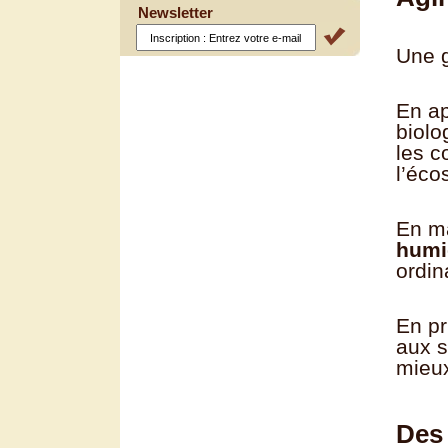
Newsletter
Une g
En ap
biolo
les c
l’éco
En ma
humi
ordin
En pr
aux s
mieux
Des 