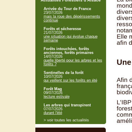
Actualités Forestiers d'Alsace
monde
Arrivée du Tour de France
diver
23/07/2026
mais la roue des dépérissements
diver
continue
resso
Forêts et sécheresse
notam
21/07/2026
Elle 
une situation qui évolue chaque
semaine
afin 
Forêts intouchées, forêts
anciennes, forêts primaires
14/07/2026
Une 
quelle liberté pour les arbres et les
forêts ?
Sentinelles de la forêt
10/07/2026
Afin 
qui veillent sur les forêts en été
franç
Forêt Mag
biodi
09/07/2026
lecture estivale
L’IBP
Les arbres qui transpirent
fores
07/07/2026
durant l'été
commu
améli
> voir toutes les actualités