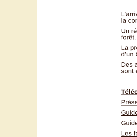
L’arr
la co
Un ré
forêt.
La pr
d’un 
Des a
sont 
Télé
Prése
Guide
Guide
Les f