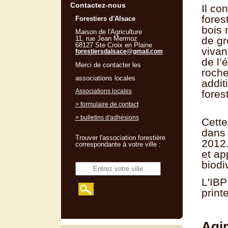
Contactez-nous
Il co
fores
Forestiers d'Alsace
bois 
Maison de l'Agriculture
de gr
11, rue Jean Mermoz
68127 Ste Croix en Plaine
vivan
forestiersdalsace@gmail.com
de l’
Merci de contacter les
roche
associations locales
addit
Associations locales
forest
> formulaire de contact
> bulletins d'adhésions
Cette
dans 
Trouver l'association forestière
2012.
correspondante à votre ville :
et ap
biodi
L'IBP
print
Agir