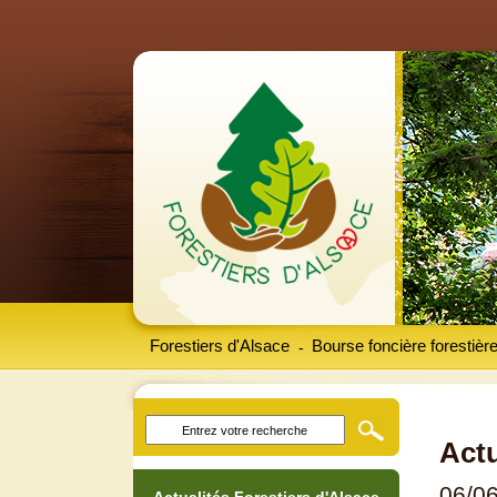
Forestiers d'Alsace
Bourse foncière forestièr
-
Actu
06/0