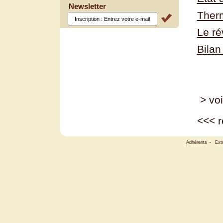
Newsletter
Therm
Le ré
Bilan
> voi
<<<
r
Adhérents
-
Ext