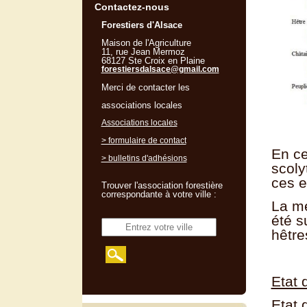
Contactez-nous
Forestiers d'Alsace
Maison de l'Agriculture
11, rue Jean Mermoz
68127 Ste Croix en Plaine
forestiersdalsace@gmail.com
Merci de contacter les
associations locales
Associations locales
> formulaire de contact
En ce
> bulletins d'adhésions
scoly
ces e
Trouver l'association forestière
correspondante à votre ville :
La mé
été s
hêtre
Etat 
Etat 