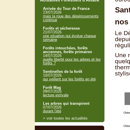
Actualités Forestiers d'Alsace
Sant
Arrivée du Tour de France
23/07/2026
mais la roue des dépérissements
nos 
continue
Forêts et sécheresse
Le Dé
21/07/2026
une situation qui évolue chaque
depui
semaine
régul
Forêts intouchées, forêts
anciennes, forêts primaires
Une n
14/07/2026
quelle liberté pour les arbres et les
quelq
forêts ?
therm
Sentinelles de la forêt
styli
10/07/2026
qui veillent sur les forêts en été
Forêt Mag
09/07/2026
lecture estivale
Les arbres qui transpirent
07/07/2026
durant l'été
> voir toutes les actualités