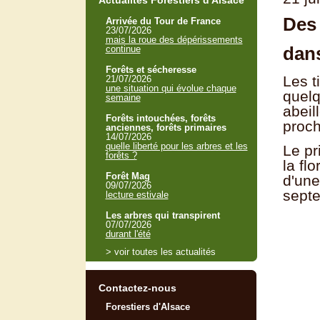
Actualités Forestiers d'Alsace
Des
Arrivée du Tour de France
23/07/2026
mais la roue des dépérissements
dans
continue
Forêts et sécheresse
Les t
21/07/2026
une situation qui évolue chaque
quelq
semaine
abeil
Forêts intouchées, forêts
proch
anciennes, forêts primaires
14/07/2026
quelle liberté pour les arbres et les
Le pr
forêts ?
la fl
Forêt Mag
d'une
09/07/2026
septe
lecture estivale
Les arbres qui transpirent
07/07/2026
durant l'été
> voir toutes les actualités
Contactez-nous
Forestiers d'Alsace