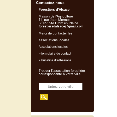
Contactez-nous
Forestiers d'Alsace
Maison de l'Agriculture
11, rue Jean Mermoz
68127 Ste Croix en Plaine
forestiersdalsace@gmail.com
Merci de contacter les
associations locales
Associations locales
> formulaire de contact
> bulletins d'adhésions
Trouver l'association forestière
correspondante à votre ville :