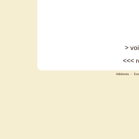
> voi
<<<
r
Adhérents
-
Ext