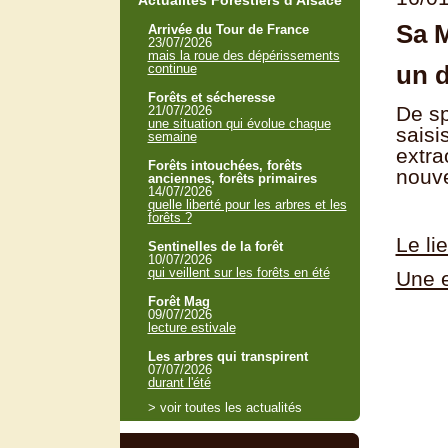
Actualités Forestiers d'Alsace
Sa 
Arrivée du Tour de France
23/07/2026
mais la roue des dépérissements
un 
continue
Forêts et sécheresse
De sp
21/07/2026
une situation qui évolue chaque
saisi
semaine
extra
Forêts intouchées, forêts
nouve
anciennes, forêts primaires
14/07/2026
quelle liberté pour les arbres et les
forêts ?
Le li
Sentinelles de la forêt
10/07/2026
qui veillent sur les forêts en été
Une e
Forêt Mag
09/07/2026
lecture estivale
Les arbres qui transpirent
07/07/2026
durant l'été
> voir toutes les actualités