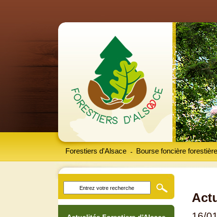
Forestiers d'Alsace
Bourse foncière forestièr
-
Actu
16/0