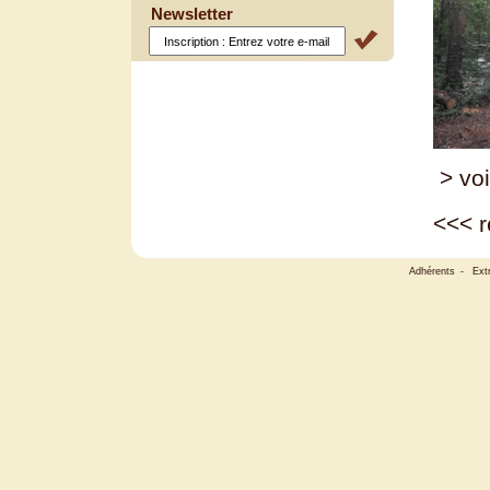
Newsletter
> voi
<<<
r
Adhérents
-
Ext