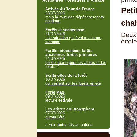
Actualités Forestiers d'Alsace
Peti
Arrivée du Tour de France
23/07/2026
mais la roue des dépérissements
chab
continue
Forêts et sécheresse
Deux 
21/07/2026
une situation qui évolue chaque
école
semaine
Forêts intouchées, forêts
anciennes, forêts primaires
14/07/2026
quelle liberté pour les arbres et les
forêts ?
Sentinelles de la forêt
10/07/2026
qui veillent sur les forêts en été
Forêt Mag
09/07/2026
lecture estivale
Les arbres qui transpirent
07/07/2026
durant l'été
> voir toutes les actualités