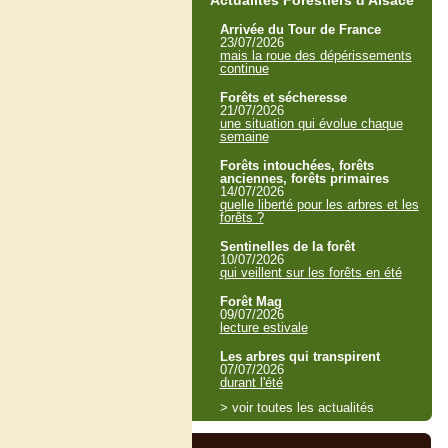
Actualités Forestiers d'Alsace
Arrivée du Tour de France
23/07/2026
mais la roue des dépérissements
continue
Forêts et sécheresse
21/07/2026
une situation qui évolue chaque
semaine
Forêts intouchées, forêts
anciennes, forêts primaires
14/07/2026
quelle liberté pour les arbres et les
forêts ?
Sentinelles de la forêt
10/07/2026
qui veillent sur les forêts en été
Forêt Mag
09/07/2026
lecture estivale
Les arbres qui transpirent
07/07/2026
durant l'été
> voir toutes les actualités