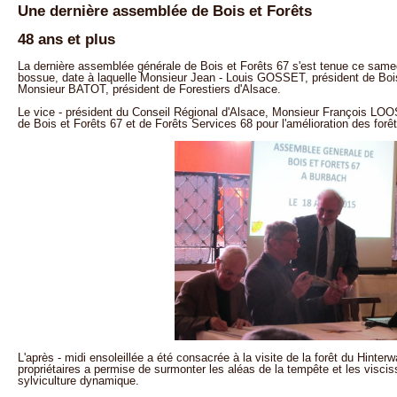
Une dernière assemblée de Bois et Forêts
48 ans et plus
La dernière assemblée générale de Bois et Forêts 67 s'est tenue ce same
bossue, date à laquelle Monsieur Jean - Louis GOSSET, président de Bois 
Monsieur BATOT, président de Forestiers d'Alsace.
Le vice - président du Conseil Régional d'Alsace, Monsieur François LOOS, 
de Bois et Forêts 67 et de Forêts Services 68 pour l'amélioration des forêt
L'après - midi ensoleillée a été consacrée à la visite de la forêt du Hinter
propriétaires a permise de surmonter les aléas de la tempête et les visci
sylviculture dynamique.