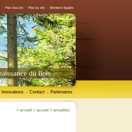
-
Plan d'accès
-
Plan du site
-
Mentions légales
Innovations
Contact
Partenaires
-
-
>
accueil
>
accueil
>
actualites