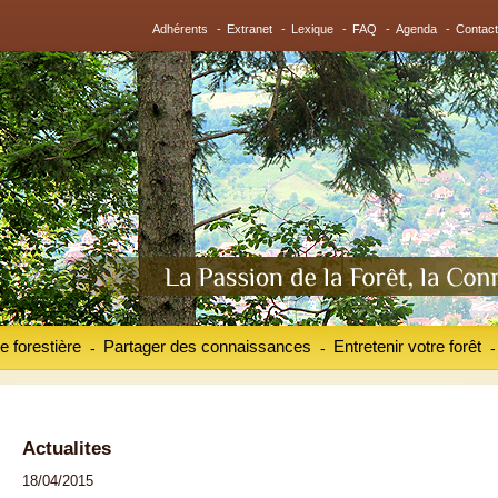
Adhérents
-
Extranet
-
Lexique
-
FAQ
-
Agenda
-
Contact
e forestière
Partager des connaissances
Entretenir votre forêt
-
-
-
Actualites
18/04/2015