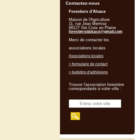
Contactez-nous
Forestiers d'Alsace
Maison de l'Agriculture
11, rue Jean Mermoz
68127 Ste Croix en Plaine
forestiersdalsace@gmail.com
Merci de contacter les
associations locales
Associations locales
> formulaire de contact
> bulletins d'adhésions
Trouver l'association forestière
correspondante à votre ville :