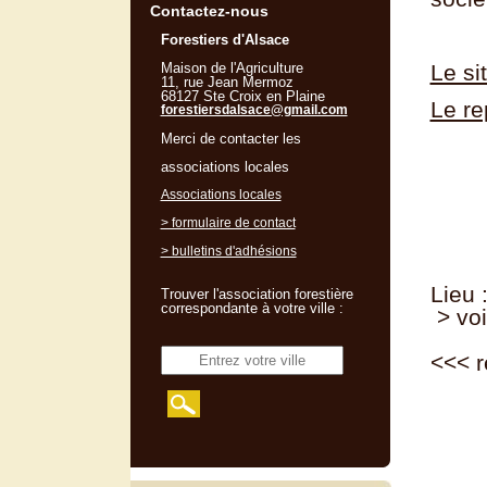
Contactez-nous
Forestiers d'Alsace
Maison de l'Agriculture
Le si
11, rue Jean Mermoz
68127 Ste Croix en Plaine
Le re
forestiersdalsace@gmail.com
Merci de contacter les
associations locales
Associations locales
> formulaire de contact
> bulletins d'adhésions
Lieu
Trouver l'association forestière
correspondante à votre ville :
> voi
<<<
r