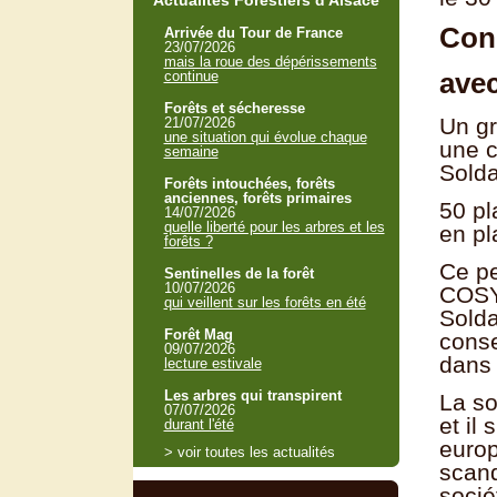
Actualités Forestiers d'Alsace
Cons
Arrivée du Tour de France
23/07/2026
mais la roue des dépérissements
avec
continue
Forêts et sécheresse
Un gr
21/07/2026
une situation qui évolue chaque
une c
semaine
Solda
Forêts intouchées, forêts
anciennes, forêts primaires
50 pl
14/07/2026
quelle liberté pour les arbres et les
en pl
forêts ?
Ce pe
Sentinelles de la forêt
10/07/2026
COSYL
qui veillent sur les forêts en été
Solda
Forêt Mag
conse
09/07/2026
dans 
lecture estivale
Les arbres qui transpirent
La so
07/07/2026
et il
durant l'été
europ
> voir toutes les actualités
scand
socié