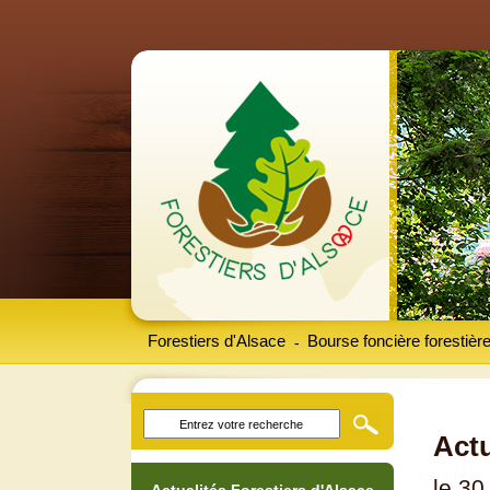
Forestiers d'Alsace
Bourse foncière forestièr
-
Actu
le 30