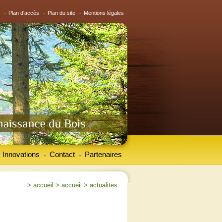
-
Plan d'accès
-
Plan du site
-
Mentions légales
Innovations
Contact
Partenaires
-
-
>
accueil
>
accueil
>
actualites