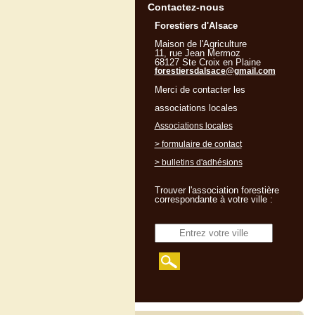
Contactez-nous
Forestiers d'Alsace
Maison de l'Agriculture
11, rue Jean Mermoz
68127 Ste Croix en Plaine
forestiersdalsace@gmail.com
Merci de contacter les
associations locales
Associations locales
> formulaire de contact
> bulletins d'adhésions
Trouver l'association forestière
correspondante à votre ville :