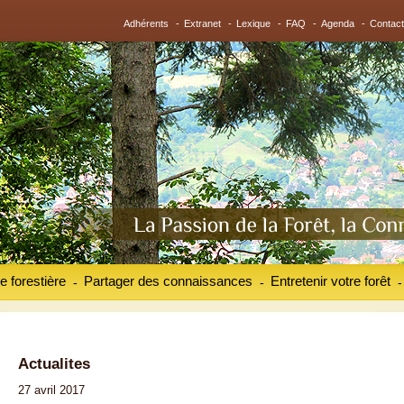
Adhérents
-
Extranet
-
Lexique
-
FAQ
-
Agenda
-
Contact
e forestière
Partager des connaissances
Entretenir votre forêt
-
-
-
Actualites
27 avril 2017