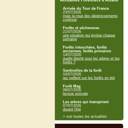
Actualités Forestiers d'Alsace
Arrivée du Tour de France
23/07/2026
mais la roue des dépérissements
continue
Forêts et sécheresse
21/07/2026
une situation qui évolue chaque
semaine
Forêts intouchées, forêts
anciennes, forêts primaires
14/07/2026
quelle liberté pour les arbres et les
forêts ?
Sentinelles de la forêt
10/07/2026
qui veillent sur les forêts en été
Forêt Mag
09/07/2026
lecture estivale
Les arbres qui transpirent
07/07/2026
durant l'été
> voir toutes les actualités