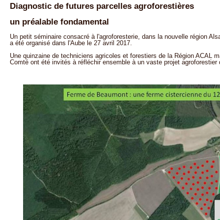
Diagnostic de futures parcelles agroforestières
un préalable fondamental
Un petit séminaire consacré à l'agroforesterie, dans la nouvelle région Al
a été organisé dans l'Aube le 27 avril 2017.
Une quinzaine de techniciens agricoles et forestiers de la Région ACAL 
Comté ont été invités à réfléchir ensemble à un vaste projet agroforestie