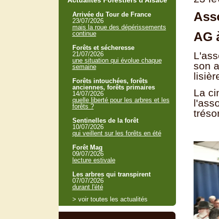
Actualités Forestiers d'Alsace
Asso
Arrivée du Tour de France
23/07/2026
mais la roue des dépérissements
AG 
continue
Forêts et sécheresse
L'ass
21/07/2026
une situation qui évolue chaque
son a
semaine
lisiè
Forêts intouchées, forêts
anciennes, forêts primaires
La ci
14/07/2026
quelle liberté pour les arbres et les
l'ass
forêts ?
tréso
Sentinelles de la forêt
10/07/2026
qui veillent sur les forêts en été
Forêt Mag
09/07/2026
lecture estivale
Les arbres qui transpirent
07/07/2026
durant l'été
> voir toutes les actualités