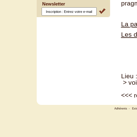
pragm
Newsletter
La pa
Les d
Lieu 
> voi
<<<
r
Adhérents
-
Ext