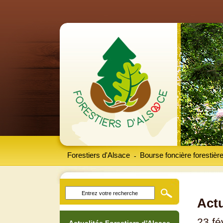
Forestiers d'Alsace
Bourse foncière forestièr
-
Actu
23 fé