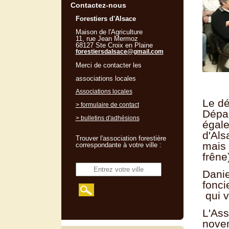
Contactez-nous
Forestiers d'Alsace
Maison de l'Agriculture
11, rue Jean Mermoz
68127 Ste Croix en Plaine
forestiersdalsace@gmail.com
Merci de contacter les
associations locales
Associations locales
Le dé
> formulaire de contact
Dépa
> bulletins d'adhésions
égale
d'Als
Trouver l'association forestière
mais 
correspondante à votre ville :
frêne
Danie
fonci
qui v
L'Ass
novem