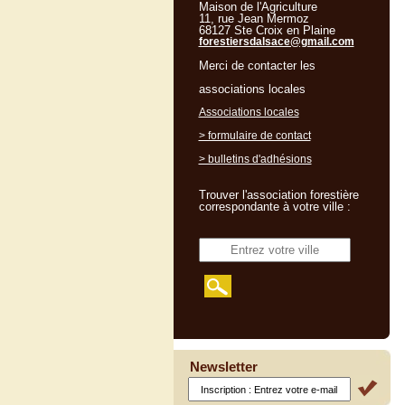
Maison de l'Agriculture
11, rue Jean Mermoz
68127 Ste Croix en Plaine
forestiersdalsace@gmail.com
Merci de contacter les
associations locales
Associations locales
> formulaire de contact
> bulletins d'adhésions
Trouver l'association forestière
correspondante à votre ville :
Newsletter