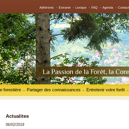
Adhérents
-
Extranet
-
Lexique
-
FAQ
-
Agenda
-
Contact
e forestière
Partager des connaissances
Entretenir votre forêt
-
-
-
Actualites
06/02/2019