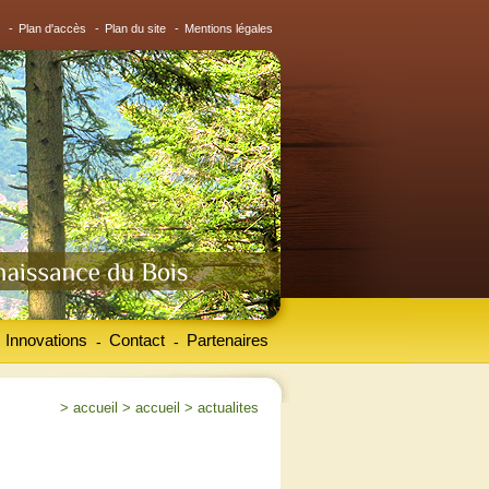
-
Plan d'accès
-
Plan du site
-
Mentions légales
Innovations
Contact
Partenaires
-
-
>
accueil
>
accueil
>
actualites