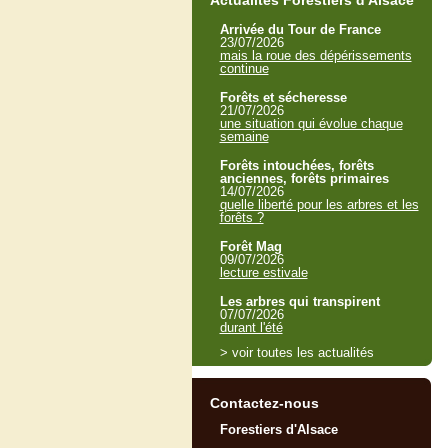
Actualités Forestiers d'Alsace
Arrivée du Tour de France
23/07/2026
mais la roue des dépérissements
continue
Forêts et sécheresse
21/07/2026
une situation qui évolue chaque
semaine
Forêts intouchées, forêts
anciennes, forêts primaires
14/07/2026
quelle liberté pour les arbres et les
forêts ?
Forêt Mag
09/07/2026
lecture estivale
Les arbres qui transpirent
07/07/2026
durant l'été
> voir toutes les actualités
Contactez-nous
Forestiers d'Alsace