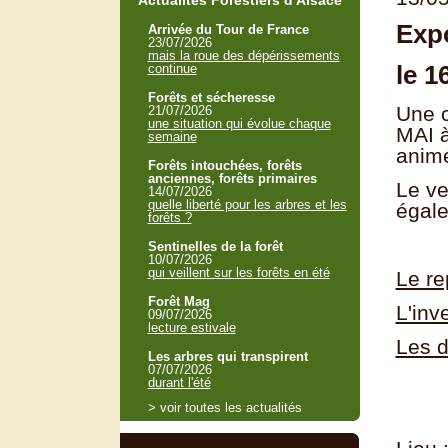
Actualités Forestiers d'Alsace
Expo
Arrivée du Tour de France
23/07/2026
mais la roue des dépérissements
le 1
continue
Forêts et sécheresse
Une c
21/07/2026
une situation qui évolue chaque
MAI à
semaine
anim
Forêts intouchées, forêts
anciennes, forêts primaires
Le ve
14/07/2026
quelle liberté pour les arbres et les
égale
forêts ?
Sentinelles de la forêt
10/07/2026
qui veillent sur les forêts en été
Le re
Forêt Mag
L'inv
09/07/2026
lecture estivale
Les d
Les arbres qui transpirent
07/07/2026
durant l'été
> voir toutes les actualités