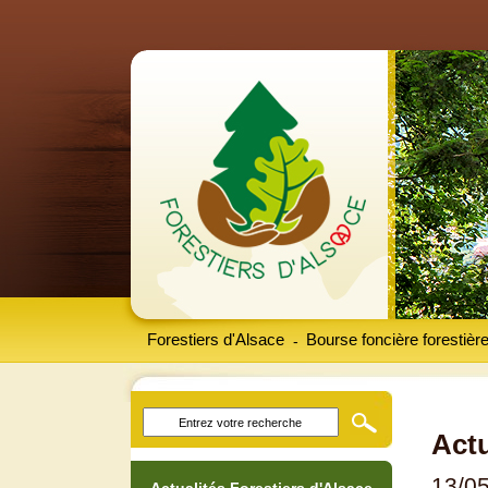
Forestiers d'Alsace
Bourse foncière forestièr
-
Actu
13/0