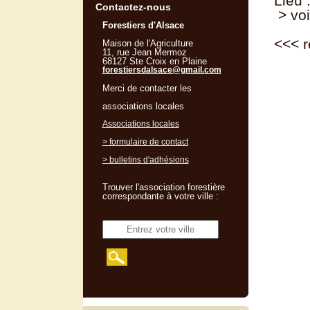
Lieu 
Contactez-nous
> voi
Forestiers d'Alsace
<<<
r
Maison de l'Agriculture
11, rue Jean Mermoz
68127 Ste Croix en Plaine
forestiersdalsace@gmail.com
Merci de contacter les
associations locales
Associations locales
> formulaire de contact
> bulletins d'adhésions
Trouver l'association forestière
correspondante à votre ville :