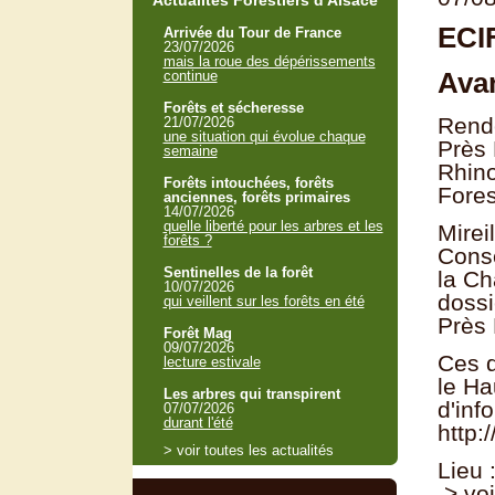
Actualités Forestiers d'Alsace
ECI
Arrivée du Tour de France
23/07/2026
mais la roue des dépérissements
Avan
continue
Forêts et sécheresse
Rende
21/07/2026
une situation qui évolue chaque
Près 
semaine
Rhino
Forêts intouchées, forêts
Fores
anciennes, forêts primaires
14/07/2026
quelle liberté pour les arbres et les
Mirei
forêts ?
Conse
Sentinelles de la forêt
la Ch
10/07/2026
dossi
qui veillent sur les forêts en été
Près
Forêt Mag
09/07/2026
Ces d
lecture estivale
le Ha
Les arbres qui transpirent
d'inf
07/07/2026
durant l'été
http:
> voir toutes les actualités
Lieu
> voi