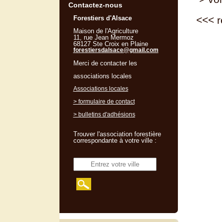
Contactez-nous
Forestiers d'Alsace
<<<
r
Maison de l'Agriculture
11, rue Jean Mermoz
68127 Ste Croix en Plaine
forestiersdalsace@gmail.com
Merci de contacter les
associations locales
Associations locales
> formulaire de contact
> bulletins d'adhésions
Trouver l'association forestière
correspondante à votre ville :