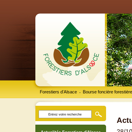
Forestiers d'Alsace
Bourse foncière forestièr
-
Actu
28/1