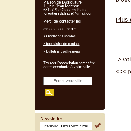
Maison de l'Agriculture
11, rue Jean Mermoz
68127 Ste Croix en Plaine
forestiersdalsace@gmail.com
Plus 
Merci de contacter les
associations locales
Associations locales
> formulaire de contact
> bulletins d'adhésions
> voi
Trouver l'association forestière
correspondante à votre ville :
<<<
r
Newsletter