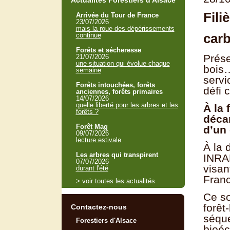
Actualités Forestiers d'Alsace
Fili
Arrivée du Tour de France
23/07/2026
mais la roue des dépérissements
car
continue
Forêts et sécheresse
Prése
21/07/2026
une situation qui évolue chaque
bois…
semaine
servi
Forêts intouchées, forêts
défi 
anciennes, forêts primaires
14/07/2026
quelle liberté pour les arbres et les
À la 
forêts ?
décar
Forêt Mag
d’un 
09/07/2026
lecture estivale
À la 
Les arbres qui transpirent
INRAE
07/07/2026
visant
durant l'été
Franc
> voir toutes les actualités
Ce so
forêt
Contactez-nous
séque
Forestiers d'Alsace
bioéc