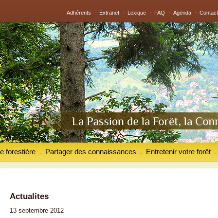
Adhérents
-
Extranet
-
Lexique
-
FAQ
-
Agenda
-
Contact
e forestière
Partager des connaissances
Entretenir votre forêt
-
-
-
Actualites
13 septembre 2012