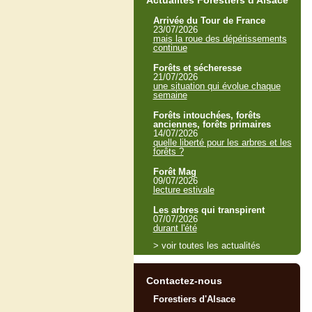
Actualités Forestiers d'Alsace
Arrivée du Tour de France
23/07/2026
mais la roue des dépérissements
continue
Forêts et sécheresse
21/07/2026
une situation qui évolue chaque
semaine
Forêts intouchées, forêts
anciennes, forêts primaires
14/07/2026
quelle liberté pour les arbres et les
forêts ?
Forêt Mag
09/07/2026
lecture estivale
Les arbres qui transpirent
07/07/2026
durant l'été
> voir toutes les actualités
Contactez-nous
Forestiers d'Alsace