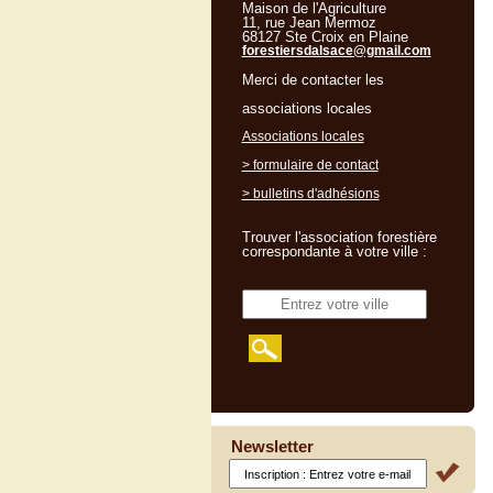
Maison de l'Agriculture
11, rue Jean Mermoz
68127 Ste Croix en Plaine
forestiersdalsace@gmail.com
Merci de contacter les
associations locales
Associations locales
> formulaire de contact
> bulletins d'adhésions
Trouver l'association forestière
correspondante à votre ville :
Newsletter