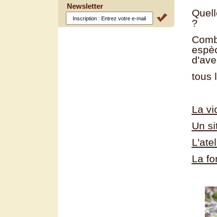
Newsletter
Quell
?
Combi
espèc
d'ave
tous 
La vi
Un si
L'ate
La fo