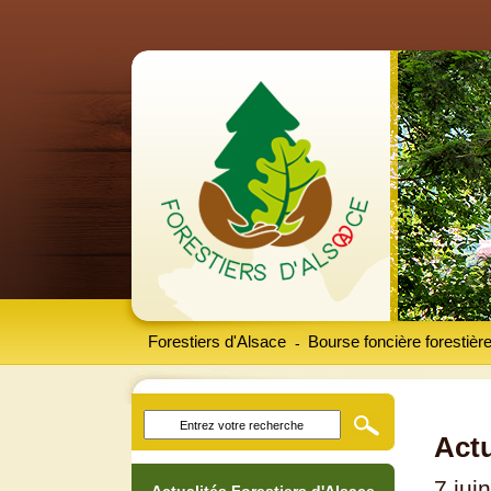
Forestiers d'Alsace
Bourse foncière forestièr
-
Actu
7 jui