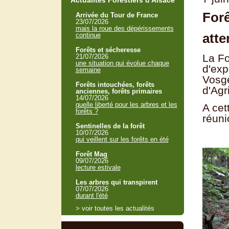
Actualités Forestiers d'Alsace
Forê
Arrivée du Tour de France
23/07/2026
mais la roue des dépérissements
atte
continue
Forêts et sécheresse
La Fo
21/07/2026
une situation qui évolue chaque
d'exp
semaine
Vosge
Forêts intouchées, forêts
d'Agr
anciennes, forêts primaires
14/07/2026
quelle liberté pour les arbres et les
A cet
forêts ?
réuni
Sentinelles de la forêt
10/07/2026
qui veillent sur les forêts en été
Forêt Mag
09/07/2026
lecture estivale
Les arbres qui transpirent
07/07/2026
durant l'été
> voir toutes les actualités