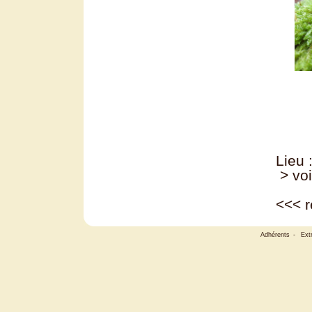
Lieu 
> voi
<<<
r
Adhérents
-
Ext