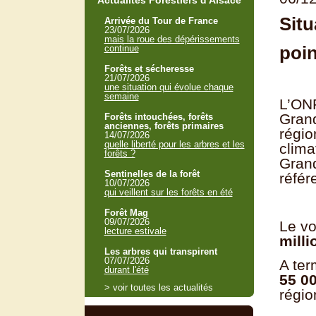
Actualités Forestiers d'Alsace
Situ
Arrivée du Tour de France
23/07/2026
mais la roue des dépérissements
poi
continue
Forêts et sécheresse
21/07/2026
une situation qui évolue chaque
semaine
L’ONF
Grand
Forêts intouchées, forêts
anciennes, forêts primaires
régio
14/07/2026
quelle liberté pour les arbres et les
clima
forêts ?
Grand
Sentinelles de la forêt
référ
10/07/2026
qui veillent sur les forêts en été
Forêt Mag
09/07/2026
Le vo
lecture estivale
mill
Les arbres qui transpirent
07/07/2026
A ter
durant l'été
55 00
> voir toutes les actualités
régio