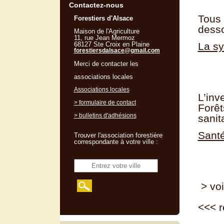
Contactez-nous
Tous 
Forestiers d'Alsace
dess
Maison de l'Agriculture
11, rue Jean Mermoz
68127 Ste Croix en Plaine
La sy
forestiersdalsace@gmail.com
Merci de contacter les
associations locales
Associations locales
L’inv
> formulaire de contact
Forêt
> bulletins d'adhésions
sanit
Santé
Trouver l'association forestière
correspondante à votre ville :
> voi
<<<
r