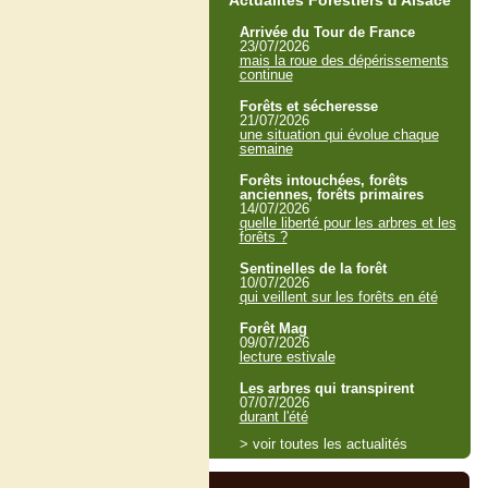
Actualités Forestiers d'Alsace
Arrivée du Tour de France
23/07/2026
mais la roue des dépérissements
continue
Forêts et sécheresse
21/07/2026
une situation qui évolue chaque
semaine
Forêts intouchées, forêts
anciennes, forêts primaires
14/07/2026
quelle liberté pour les arbres et les
forêts ?
Sentinelles de la forêt
10/07/2026
qui veillent sur les forêts en été
Forêt Mag
09/07/2026
lecture estivale
Les arbres qui transpirent
07/07/2026
durant l'été
> voir toutes les actualités