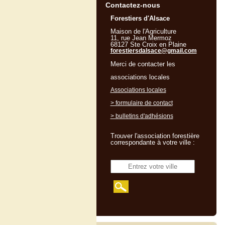
Contactez-nous
Forestiers d'Alsace
Maison de l'Agriculture
11, rue Jean Mermoz
68127 Ste Croix en Plaine
forestiersdalsace@gmail.com
Merci de contacter les
associations locales
Associations locales
> formulaire de contact
> bulletins d'adhésions
Trouver l'association forestière
correspondante à votre ville :