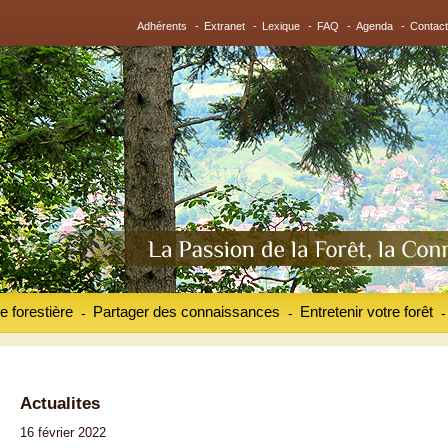
Adhérents
-
Extranet
-
Lexique
-
FAQ
-
Agenda
-
Contact
e forestière
Partager des connaissances
Entretenir votre forêt
-
-
-
Actualites
16 février 2022