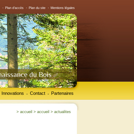
-
Plan d'accès
-
Plan du site
-
Mentions légales
Innovations
Contact
Partenaires
-
-
>
accueil
>
accueil
>
actualites