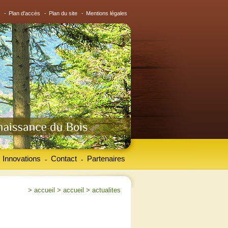
-
Plan d'accès
-
Plan du site
-
Mentions légales
Innovations
Contact
Partenaires
-
-
>
accueil
>
accueil
>
actualites