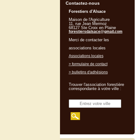
Contactez-nous
Forestiers d'Alsace
Maison de l'Agriculture
11, rue Jean Mermoz
68127 Ste Croix en Plaine
forestiersdalsace@gmail.com
Merci de contacter les
associations locales
Associations locales
> formulaire de contact
> bulletins d'adhésions
Trouver l'association forestière
correspondante à votre ville :