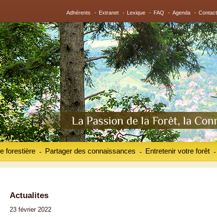
Adhérents
-
Extranet
-
Lexique
-
FAQ
-
Agenda
-
Contact
e forestière
Partager des connaissances
Entretenir votre forêt
-
-
-
Actualites
23 février 2022