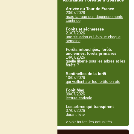
Actualités Forestiers d'Alsace
Arrivée du Tour de France
23/07/2026
mais la roue des dépérissements
continue
Forêts et sécheresse
21/07/2026
une situation qui évolue chaque
semaine
Forêts intouchées, forêts
anciennes, forêts primaires
14/07/2026
quelle liberté pour les arbres et les
forêts ?
Sentinelles de la forêt
10/07/2026
qui veillent sur les forêts en été
Forêt Mag
09/07/2026
lecture estivale
Les arbres qui transpirent
07/07/2026
durant l'été
> voir toutes les actualités