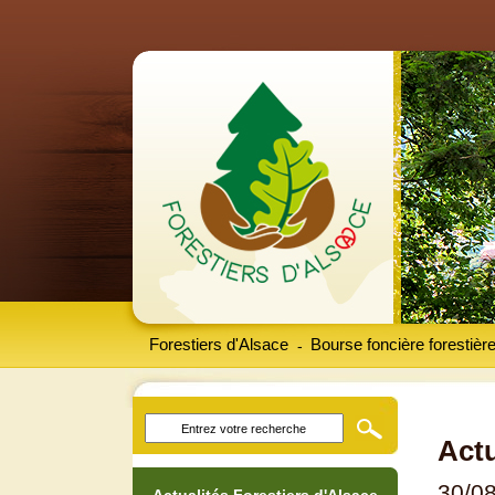
Forestiers d'Alsace
Bourse foncière forestièr
-
Actu
30/0