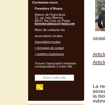
Contactez-nous
Forestiers d'Alsace
Maison de l'Agriculture
11, rue Jean Mermoz
68127 Ste Croix en Plaine
forestiersdalsace@gmail.com
Merci de contacter les
associations locales
strat
Associations locales
> formulaire de contact
Artic
> bulletins d'adhésions
Artic
Trouver l'association forestière
correspondante à votre ville :
La re
assez
la bi
même