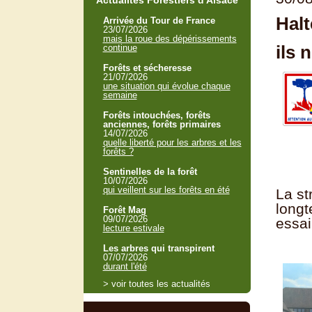
Actualités Forestiers d'Alsace
Halt
Arrivée du Tour de France
23/07/2026
mais la roue des dépérissements
ils 
continue
Forêts et sécheresse
21/07/2026
une situation qui évolue chaque
semaine
Forêts intouchées, forêts
anciennes, forêts primaires
14/07/2026
quelle liberté pour les arbres et les
forêts ?
Sentinelles de la forêt
10/07/2026
qui veillent sur les forêts en été
La st
longt
Forêt Mag
09/07/2026
essai
lecture estivale
Les arbres qui transpirent
07/07/2026
durant l'été
> voir toutes les actualités