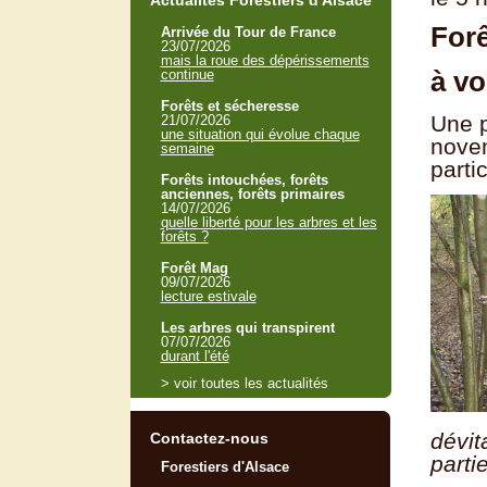
Actualités Forestiers d'Alsace
Forê
Arrivée du Tour de France
23/07/2026
mais la roue des dépérissements
à v
continue
Forêts et sécheresse
Une p
21/07/2026
une situation qui évolue chaque
novem
semaine
parti
Forêts intouchées, forêts
anciennes, forêts primaires
14/07/2026
quelle liberté pour les arbres et les
forêts ?
Forêt Mag
09/07/2026
lecture estivale
Les arbres qui transpirent
07/07/2026
durant l'été
> voir toutes les actualités
dév
Contactez-nous
parti
Forestiers d'Alsace