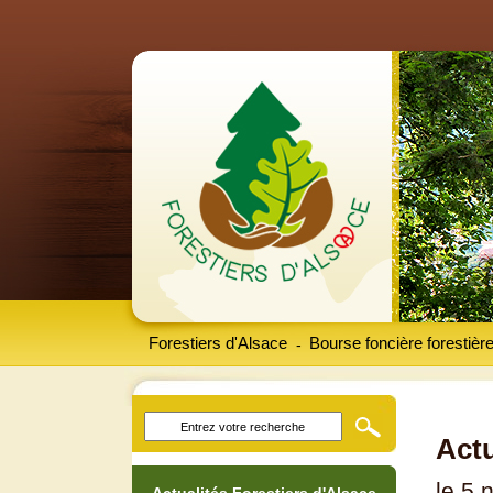
Forestiers d'Alsace
Bourse foncière forestièr
-
Actu
le 5