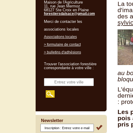
Maison de l'Agriculture
La to
11, rue Jean Mermoz
d'ima
68127 Ste Croix en Plaine
forestiersdalsace@gmail.com
des a
sylvi
Merci de contacter les
associations locales
Associations locales
> formulaire de contact
> bulletins d'adhésions
Trouver l'association forestière
correspondante à votre ville :
au
bloqu
L'équ
derni
: pro
Les 
pois 
Newsletter
pris 