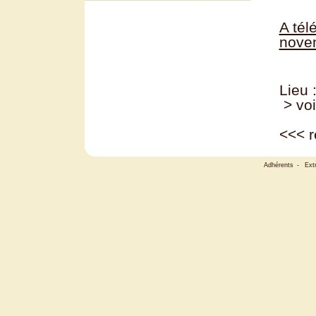
A tél
nove
Lieu 
> voi
<<<
r
Adhérents
-
Ext