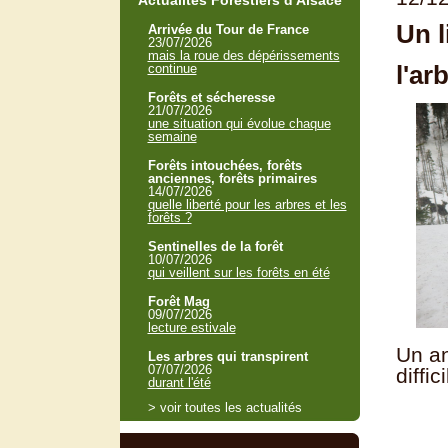
Actualités Forestiers d'Alsace
Un l
Arrivée du Tour de France
23/07/2026
mais la roue des dépérissements
l'ar
continue
Forêts et sécheresse
21/07/2026
une situation qui évolue chaque
semaine
Forêts intouchées, forêts
anciennes, forêts primaires
14/07/2026
quelle liberté pour les arbres et les
forêts ?
Sentinelles de la forêt
10/07/2026
qui veillent sur les forêts en été
Forêt Mag
09/07/2026
lecture estivale
Un an
Les arbres qui transpirent
07/07/2026
diffi
durant l'été
> voir toutes les actualités