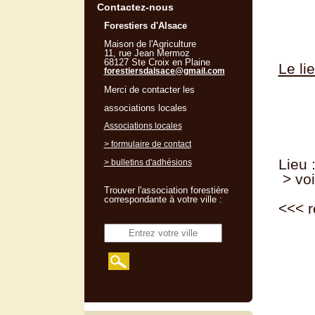
Contactez-nous
Forestiers d'Alsace
Maison de l'Agriculture
11, rue Jean Mermoz
68127 Ste Croix en Plaine
Le li
forestiersdalsace@gmail.com
Merci de contacter les
associations locales
Associations locales
> formulaire de contact
Lieu 
> bulletins d'adhésions
> voi
Trouver l'association forestière
correspondante à votre ville :
<<<
r