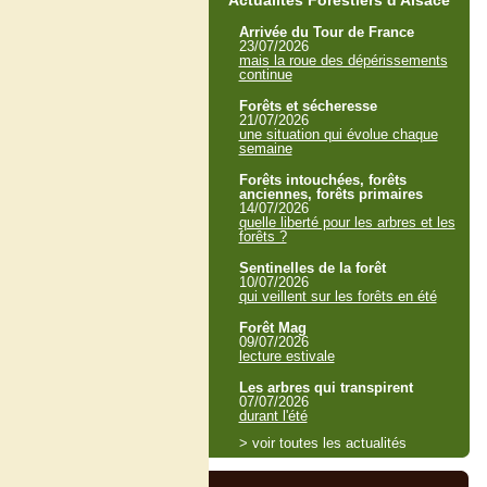
Actualités Forestiers d'Alsace
Arrivée du Tour de France
23/07/2026
mais la roue des dépérissements
continue
Forêts et sécheresse
21/07/2026
une situation qui évolue chaque
semaine
Forêts intouchées, forêts
anciennes, forêts primaires
14/07/2026
quelle liberté pour les arbres et les
forêts ?
Sentinelles de la forêt
10/07/2026
qui veillent sur les forêts en été
Forêt Mag
09/07/2026
lecture estivale
Les arbres qui transpirent
07/07/2026
durant l'été
> voir toutes les actualités