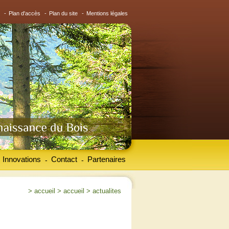
-
Plan d'accès
-
Plan du site
-
Mentions légales
Innovations
Contact
Partenaires
-
-
>
accueil
>
accueil
>
actualites