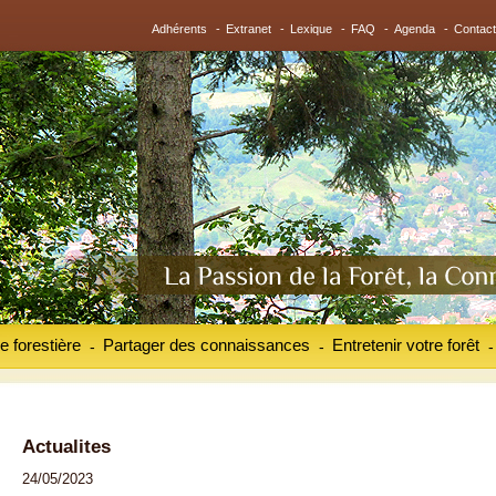
Adhérents
-
Extranet
-
Lexique
-
FAQ
-
Agenda
-
Contact
e forestière
Partager des connaissances
Entretenir votre forêt
-
-
-
Actualites
24/05/2023