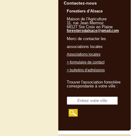
Contactez-nous
Forestiers d'Alsace
Maison de l'Agriculture
11, rue Jean Mermoz
68127 Ste Croix en Plaine
forestiersdalsace@gmail.com
Merci de contacter les
associations locales
Associations locales
> formulaire de contact
> bulletins d'adhésions
Trouver l'association forestière
correspondante à votre ville :