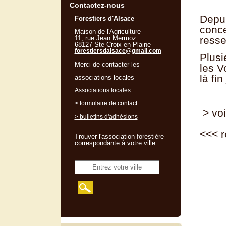
Contactez-nous
Depui
Forestiers d'Alsace
conce
Maison de l'Agriculture
11, rue Jean Mermoz
resse
68127 Ste Croix en Plaine
forestiersdalsace@gmail.com
Plusi
Merci de contacter les
les V
là fi
associations locales
Associations locales
> formulaire de contact
> voi
> bulletins d'adhésions
<<<
r
Trouver l'association forestière
correspondante à votre ville :