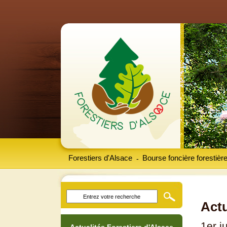
Forestiers d'Alsace
Bourse foncière forestièr
-
Actu
1er j