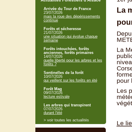
Actualités Forestiers d'Alsace
La m
Arrivée du Tour de France
23/07/2026
mais la roue des dépérissements
pour
continue
Forêts et sécheresse
Depui
21/07/2026
une situation qui évolue chaque
METEO
semaine
La Mé
Forêts intouchées, forêts
anciennes, forêts primaires
publi
14/07/2026
quelle liberté pour les arbres et les
nivea
forêts ?
Corse
Sentinelles de la forêt
forme
10/07/2026
pour 
qui veillent sur les forêts en été
Forêt Mag
Les p
09/07/2026
météo
lecture estivale
végét
Les arbres qui transpirent
07/07/2026
durant l'été
> voir toutes les actualités
Le li