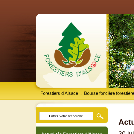
Forestiers d'Alsace
Bourse foncière forestièr
-
Actu
30 ju