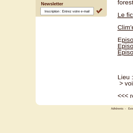
fores
Newsletter
Le fi
Clim
E
pis
Episo
Episo
Lieu 
> voi
<<<
r
Adhérents
-
Ext