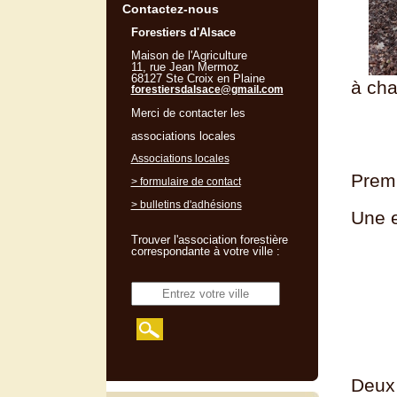
Contactez-nous
Forestiers d'Alsace
Maison de l'Agriculture
11, rue Jean Mermoz
68127 Ste Croix en Plaine
à cha
forestiersdalsace@gmail.com
Merci de contacter les
associations locales
Associations locales
Premi
> formulaire de contact
> bulletins d'adhésions
Une e
Trouver l'association forestière
correspondante à votre ville :
Deux 