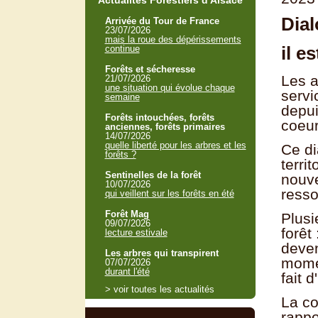
Actualités Forestiers d'Alsace
Dial
Arrivée du Tour de France
23/07/2026
mais la roue des dépérissements
il e
continue
Forêts et sécheresse
Les a
21/07/2026
une situation qui évolue chaque
servi
semaine
depu
Forêts intouchées, forêts
coeur
anciennes, forêts primaires
14/07/2026
quelle liberté pour les arbres et les
Ce di
forêts ?
terri
Sentinelles de la forêt
nouve
10/07/2026
ress
qui veillent sur les forêts en été
Forêt Mag
Plusi
09/07/2026
forêt
lecture estivale
deven
Les arbres qui transpirent
momen
07/07/2026
durant l'été
fait 
> voir toutes les actualités
La co
rappo