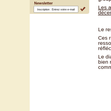
Newsletter
Les a
déce
Le re
Ces r
resso
réflé
Le di
bien 
comm