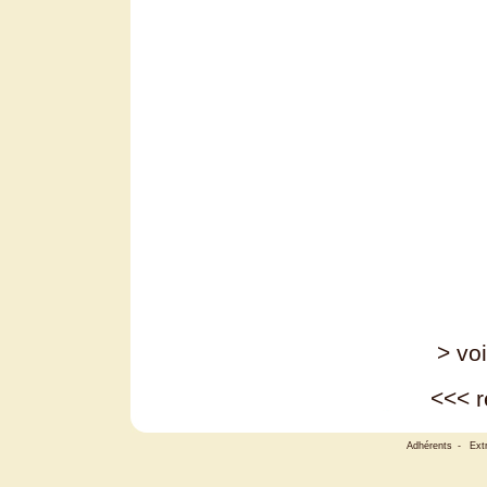
> voi
<<<
r
Adhérents
-
Ext