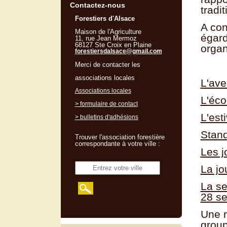
Contactez-nous
tradi
Forestiers d'Alsace
A con
Maison de l'Agriculture
égard
11, rue Jean Mermoz
68127 Ste Croix en Plaine
organ
forestiersdalsace@gmail.com
Merci de contacter les
associations locales
L'ave
Associations locales
L'éco
> formulaire de contact
L'est
> bulletins d'adhésions
Stand
Trouver l'association forestière
correspondante à votre ville :
Les j
La jo
La se
28 s
Une r
grou