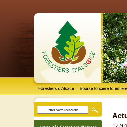
Forestiers d'Alsace
Bourse foncière forestièr
-
Actu
14/1