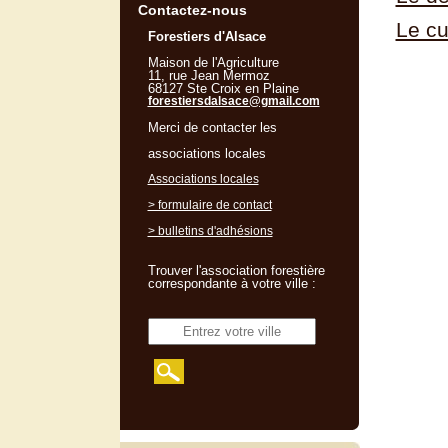
Contactez-nous
Le cu
Forestiers d'Alsace
Maison de l'Agriculture
11, rue Jean Mermoz
68127 Ste Croix en Plaine
forestiersdalsace@gmail.com
Merci de contacter les
associations locales
Associations locales
> formulaire de contact
> bulletins d'adhésions
Trouver l'association forestière
correspondante à votre ville :