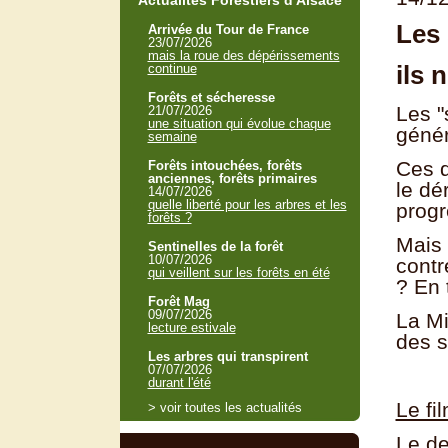
Actualités Forestiers d'Alsace
Les 
Arrivée du Tour de France
23/07/2026
mais la roue des dépérissements
ils 
continue
Forêts et sécheresse
Les "
21/07/2026
une situation qui évolue chaque
génér
semaine
Ces 
Forêts intouchées, forêts
anciennes, forêts primaires
le dé
14/07/2026
quelle liberté pour les arbres et les
progr
forêts ?
Mais 
Sentinelles de la forêt
10/07/2026
contr
qui veillent sur les forêts en été
? En 
Forêt Mag
09/07/2026
La Mi
lecture estivale
des s
Les arbres qui transpirent
07/07/2026
durant l'été
Le fi
> voir toutes les actualités
Le de