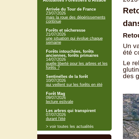
Actualités Forestiers d'Alsace
Reto
Arrivée du Tour de France
23/07/2026
mais la roue des dépérissements
dan
continue
Forêts et sécheresse
Reto
21/07/2026
une situation qui évolue chaque
semaine
Un va
été c
Forêts intouchées, forêts
anciennes, forêts primaires
14/07/2026
Le re
quelle liberté pour les arbres et les
forêts ?
gluti
des g
Sentinelles de la forêt
10/07/2026
qui veillent sur les forêts en été
Forêt Mag
09/07/2026
lecture estivale
Les arbres qui transpirent
07/07/2026
durant l'été
> voir toutes les actualités