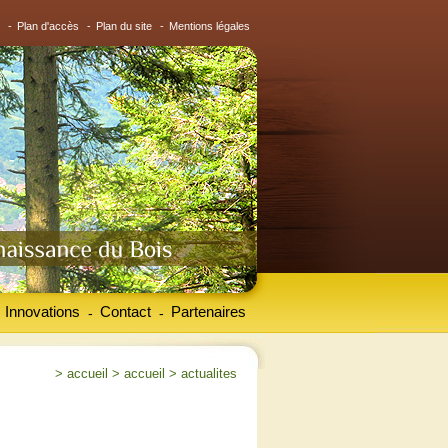
-
Plan d'accès
-
Plan du site
-
Mentions légales
Innovations
Contact
Partenaires
-
-
>
accueil
>
accueil
>
actualites