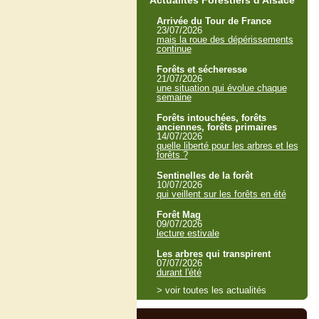
Actualités Forestiers d'Alsace
Arrivée du Tour de France
23/07/2026
mais la roue des dépérissements
continue
Forêts et sécheresse
21/07/2026
une situation qui évolue chaque
semaine
Forêts intouchées, forêts
anciennes, forêts primaires
14/07/2026
quelle liberté pour les arbres et les
forêts ?
Sentinelles de la forêt
10/07/2026
qui veillent sur les forêts en été
Forêt Mag
09/07/2026
lecture estivale
Les arbres qui transpirent
07/07/2026
durant l'été
> voir toutes les actualités