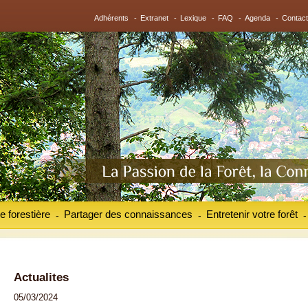
Adhérents
-
Extranet
-
Lexique
-
FAQ
-
Agenda
-
Contact
e forestière
Partager des connaissances
Entretenir votre forêt
-
-
-
Actualites
05/03/2024