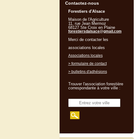
Contactez-nous
Forestiers d'Alsace
Maison de l'Agriculture
11, rue Jean Mermoz
68127 Ste Croix en Plaine
forestiersdalsace@gmail.com
Merci de contacter les
associations locales
Associations locales
> formulaire de contact
> bulletins d'adhésions
Trouver l'association forestière
correspondante à votre ville :