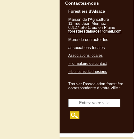
Contactez-nous
Forestiers d'Alsace
Maison de l'Agriculture
11, rue Jean Mermoz
68127 Ste Croix en Plaine
forestiersdalsace@gmail.com
Merci de contacter les
associations locales
Associations locales
> formulaire de contact
> bulletins d'adhésions
Trouver l'association forestière
correspondante à votre ville :