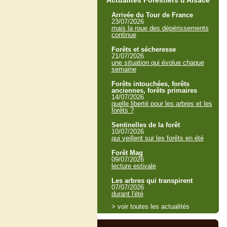
Actualités Forestiers d'Alsace
Arrivée du Tour de France
23/07/2026
mais la roue des dépérissements
continue
Forêts et sécheresse
21/07/2026
une situation qui évolue chaque
semaine
Forêts intouchées, forêts
anciennes, forêts primaires
14/07/2026
quelle liberté pour les arbres et les
forêts ?
Sentinelles de la forêt
10/07/2026
qui veillent sur les forêts en été
Forêt Mag
09/07/2026
lecture estivale
Les arbres qui transpirent
07/07/2026
durant l'été
> voir toutes les actualités