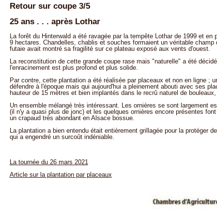
Retour sur coupe 3/5
25 ans . . . après Lothar
La forêt du Hinterwald a été ravagée par la tempête Lothar de 1999 et en par
9 hectares. Chandelles, chablis et souches formaient un véritable champ d
futaie avait montré sa fragilité sur ce plateau exposé aux vents d'ouest.
La reconstitution de cette grande coupe rase mais "naturelle" a été décid
l'enracinement est plus profond et plus solide.
Par contre, cette plantation a été réalisée par placeaux et non en ligne ; u
défendre à l'époque mais qui aujourd'hui a pleinement abouti avec ses pl
hauteur de 15 mètres et bien implantés dans le recrû naturel de bouleaux
Un ensemble mélangé très intéressant. Les ornières se sont largement es
(il n'y a quasi plus de jonc) et les quelques ornières encore présentes fon
un crapaud très abondant en Alsace bossue.
La plantation a bien entendu était entièrement grillagée pour la protéger 
qui a engendré un surcoût indéniable.
La tournée du 26 mars 2021
Article sur la plantation par placeaux