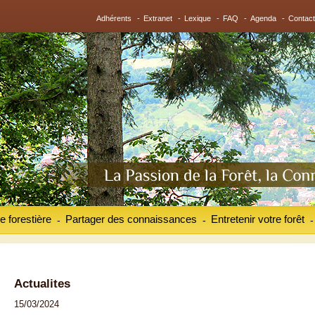
Adhérents
-
Extranet
-
Lexique
-
FAQ
-
Agenda
-
Contact
e forestière
Partager des connaissances
Entretenir votre forêt
-
-
-
Actualites
15/03/2024