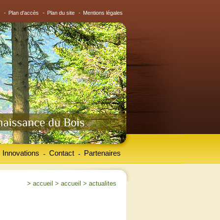
-
Plan d'accès
-
Plan du site
-
Mentions légales
Innovations
Contact
Partenaires
-
-
>
accueil
>
accueil
>
actualites