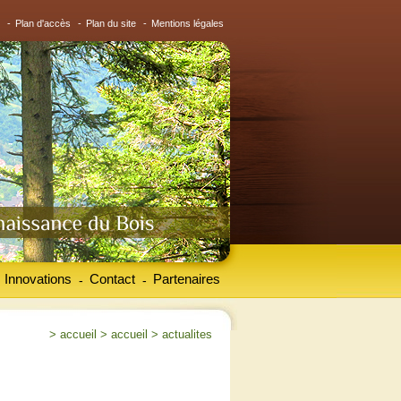
-
Plan d'accès
-
Plan du site
-
Mentions légales
Innovations
Contact
Partenaires
-
-
>
accueil
>
accueil
>
actualites