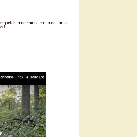
uelquefois à commencer et à ce titre le
n !
s