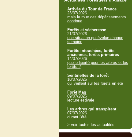
Actualités Forestiers d'Alsace
Arrivée du Tour de France
23/07/2026
mais la roue des dépérissements
continue
Forêts et sécheresse
21/07/2026
une situation qui évolue chaque
semaine
Forêts intouchées, forêts
anciennes, forêts primaires
14/07/2026
quelle liberté pour les arbres et les
forêts ?
Sentinelles de la forêt
10/07/2026
qui veillent sur les forêts en été
Forêt Mag
09/07/2026
lecture estivale
Les arbres qui transpirent
07/07/2026
durant l'été
> voir toutes les actualités