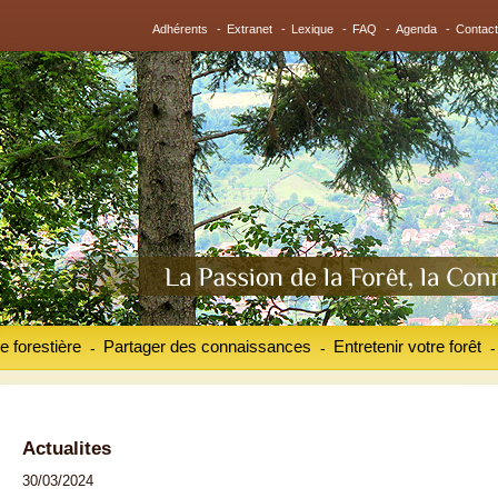
Adhérents
-
Extranet
-
Lexique
-
FAQ
-
Agenda
-
Contact
e forestière
Partager des connaissances
Entretenir votre forêt
-
-
-
Actualites
30/03/2024