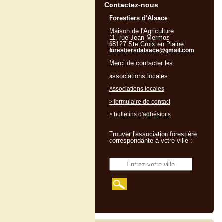
Contactez-nous
Forestiers d'Alsace
Maison de l'Agriculture
11, rue Jean Mermoz
68127 Ste Croix en Plaine
forestiersdalsace@gmail.com
Merci de contacter les
associations locales
Associations locales
> formulaire de contact
> bulletins d'adhésions
Trouver l'association forestière
correspondante à votre ville :