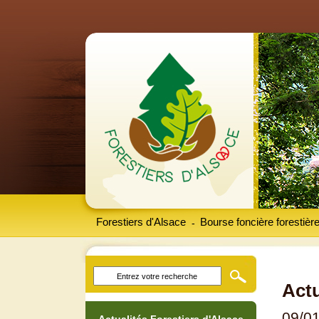
Forestiers d'Alsace
Bourse foncière forestièr
-
Actu
09/0