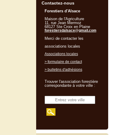
Contactez-nous
Forestiers d'Alsace
Maison de l'Agriculture
11, rue Jean Mermoz
68127 Ste Croix en Plaine
forestiersdalsace@gmail.com
Merci de contacter les
associations locales
Associations locales
> formulaire de contact
> bulletins d'adhésions
Trouver l'association forestière
correspondante à votre ville :