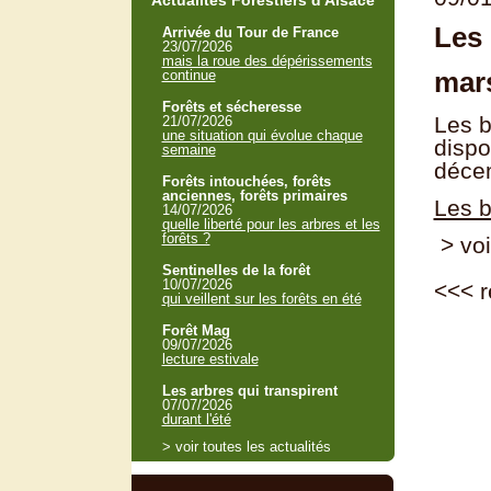
Actualités Forestiers d'Alsace
Les 
Arrivée du Tour de France
23/07/2026
mais la roue des dépérissements
mar
continue
Forêts et sécheresse
Les b
21/07/2026
une situation qui évolue chaque
dispo
semaine
déce
Forêts intouchées, forêts
anciennes, forêts primaires
Les b
14/07/2026
quelle liberté pour les arbres et les
forêts ?
> voi
Sentinelles de la forêt
10/07/2026
<<<
r
qui veillent sur les forêts en été
Forêt Mag
09/07/2026
lecture estivale
Les arbres qui transpirent
07/07/2026
durant l'été
> voir toutes les actualités