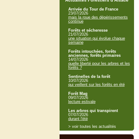
Actualités Forestiers d'Alsace
Arrivée du Tour de France
23/07/2026
mais la roue des dépérissements
continue
Forêts et sécheresse
21/07/2026
une situation qui évolue chaque
semaine
Forêts intouchées, forêts
anciennes, forêts primaires
14/07/2026
quelle liberté pour les arbres et les
forêts ?
Sentinelles de la forêt
10/07/2026
qui veillent sur les forêts en été
Forêt Mag
09/07/2026
lecture estivale
Les arbres qui transpirent
07/07/2026
durant l'été
> voir toutes les actualités