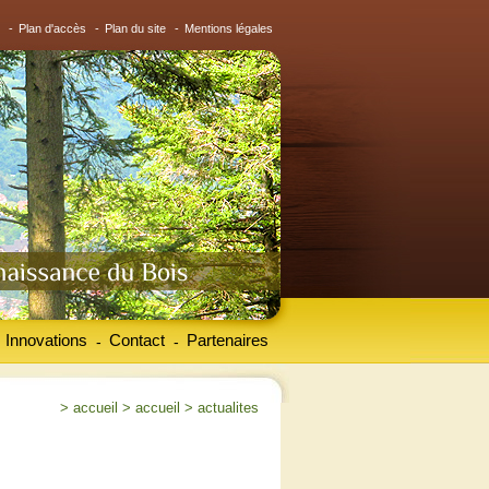
-
Plan d'accès
-
Plan du site
-
Mentions légales
Innovations
Contact
Partenaires
-
-
>
accueil
>
accueil
>
actualites