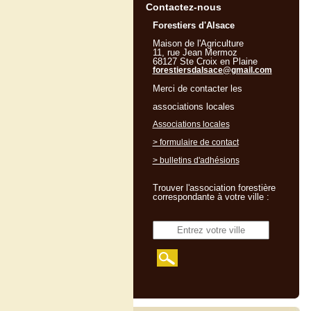
Contactez-nous
Forestiers d'Alsace
Maison de l'Agriculture
11, rue Jean Mermoz
68127 Ste Croix en Plaine
forestiersdalsace@gmail.com
Merci de contacter les
associations locales
Associations locales
> formulaire de contact
> bulletins d'adhésions
Trouver l'association forestière
correspondante à votre ville :