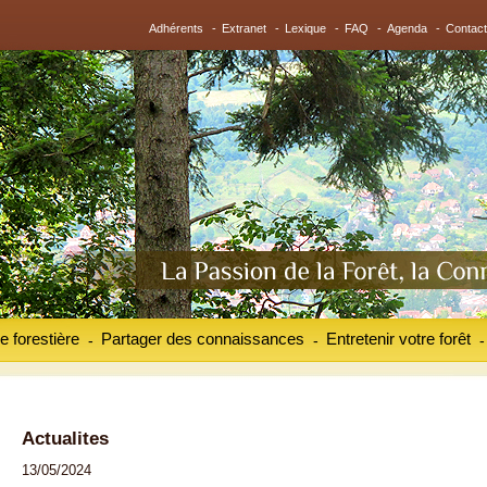
Adhérents
-
Extranet
-
Lexique
-
FAQ
-
Agenda
-
Contact
e forestière
Partager des connaissances
Entretenir votre forêt
-
-
-
Actualites
13/05/2024