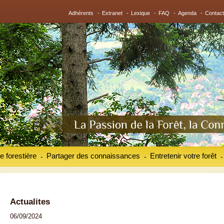
Adhérents
-
Extranet
-
Lexique
-
FAQ
-
Agenda
-
Contact
e forestière
Partager des connaissances
Entretenir votre forêt
-
-
-
Actualites
06/09/2024