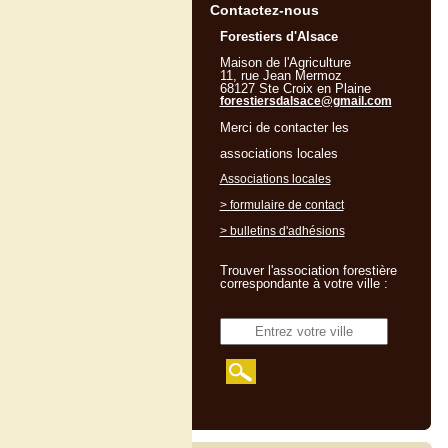
Contactez-nous
Forestiers d'Alsace
Maison de l'Agriculture
11, rue Jean Mermoz
68127 Ste Croix en Plaine
forestiersdalsace@gmail.com
Merci de contacter les
associations locales
Associations locales
> formulaire de contact
> bulletins d'adhésions
Trouver l'association forestière
correspondante à votre ville :