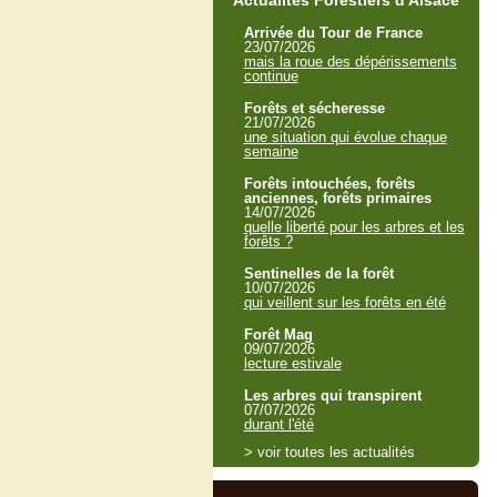
Actualités Forestiers d'Alsace
Arrivée du Tour de France
23/07/2026
mais la roue des dépérissements
continue
Forêts et sécheresse
21/07/2026
une situation qui évolue chaque
semaine
Forêts intouchées, forêts
anciennes, forêts primaires
14/07/2026
quelle liberté pour les arbres et les
forêts ?
Sentinelles de la forêt
10/07/2026
qui veillent sur les forêts en été
Forêt Mag
09/07/2026
lecture estivale
Les arbres qui transpirent
07/07/2026
durant l'été
> voir toutes les actualités