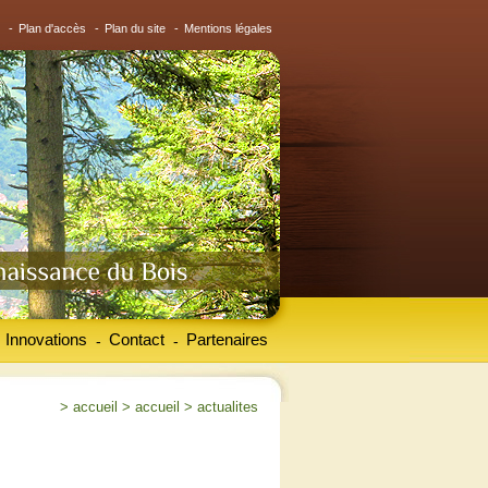
-
Plan d'accès
-
Plan du site
-
Mentions légales
Innovations
Contact
Partenaires
-
-
>
accueil
>
accueil
>
actualites