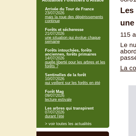
Actualités Forestiers d'Alsace
Les
Arrivée du Tour de France
23/07/2026
mais la roue des dépérissements
une 
continue
Forêts et sécheresse
115 a
21/07/2026
une situation qui évolue chaque
semaine
Le nu
abord
Forêts intouchées, forêts
anciennes, forêts primaires
passé
14/07/2026
quelle liberté pour les arbres et les
forêts ?
La co
Sentinelles de la forêt
10/07/2026
qui veillent sur les forêts en été
Forêt Mag
09/07/2026
lecture estivale
Les arbres qui transpirent
07/07/2026
durant l'été
> voir toutes les actualités