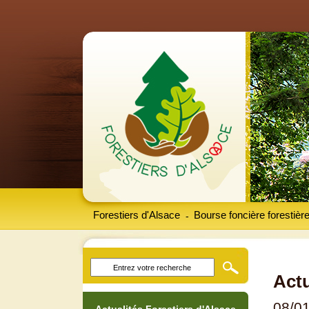
Forestiers d'Alsace
Bourse foncière forestièr
-
Actu
08/0