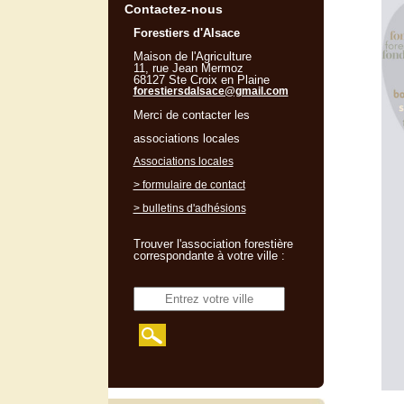
Contactez-nous
Forestiers d'Alsace
Maison de l'Agriculture
11, rue Jean Mermoz
68127 Ste Croix en Plaine
forestiersdalsace@gmail.com
Merci de contacter les
associations locales
Associations locales
> formulaire de contact
> bulletins d'adhésions
Trouver l'association forestière
correspondante à votre ville :