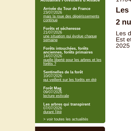
Actualités Forestiers d'Alsace
Les 
Arrivée du Tour de France
23/07/2026
mais la roue des dépérissements
2 nu
continue
Forêts et sécheresse
Les d
21/07/2026
une situation qui évolue chaque
Est e
semaine
2025
Forêts intouchées, forêts
anciennes, forêts primaires
14/07/2026
quelle liberté pour les arbres et les
forêts ?
Sentinelles de la forêt
10/07/2026
qui veillent sur les forêts en été
Forêt Mag
09/07/2026
lecture estivale
Les arbres qui transpirent
07/07/2026
durant l'été
> voir toutes les actualités