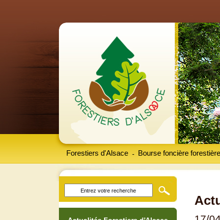
Forestiers d'Alsace
Bourse foncière forestièr
-
Actu
17/0