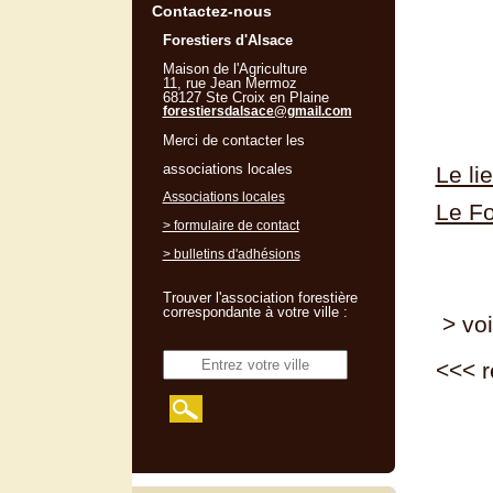
Contactez-nous
Forestiers d'Alsace
Maison de l'Agriculture
11, rue Jean Mermoz
68127 Ste Croix en Plaine
forestiersdalsace@gmail.com
Merci de contacter les
associations locales
Le li
Associations locales
Le Fo
> formulaire de contact
> bulletins d'adhésions
Trouver l'association forestière
correspondante à votre ville :
> voi
<<<
r