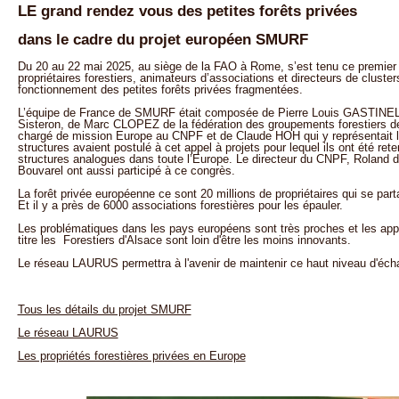
LE grand rendez vous des petites forêts privées
dans le cadre du projet européen SMURF
Du 20 au 22 mai 2025, au siège de la FAO à Rome, s’est tenu ce premier
propriétaires forestiers, animateurs d’associations et directeurs de cluste
fonctionnement des petites forêts privées fragmentées.
L’équipe de France de SMURF était composée de Pierre Louis GASTINEL
Sisteron, de Marc CLOPEZ de la fédération des groupements forestiers 
chargé de mission Europe au CNPF et de Claude HOH qui y représentait l
structures avaient postulé à cet appel à projets pour lequel ils ont été re
structures analogues dans toute l’Europe. Le directeur du CNPF, Roland d
Bouvarel ont aussi participé à ce congrès.
La forêt privée européenne ce sont 20 millions de propriétaires qui se part
Et il y a près de 6000 associations forestières pour les épauler.
Les problématiques dans les pays européens sont très proches et les app
titre les Forestiers d'Alsace sont loin d'être les moins innovants.
Le réseau LAURUS permettra à l'avenir de maintenir ce haut niveau d'éch
Tous les détails du projet SMURF
Le réseau LAURUS
Les propriétés forestières privées en Europe