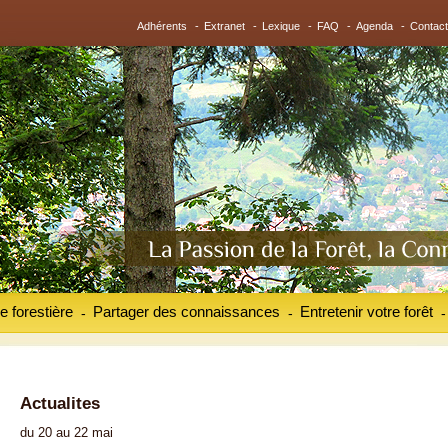
Adhérents
-
Extranet
-
Lexique
-
FAQ
-
Agenda
-
Contact
e forestière
Partager des connaissances
Entretenir votre forêt
-
-
-
Actualites
du 20 au 22 mai