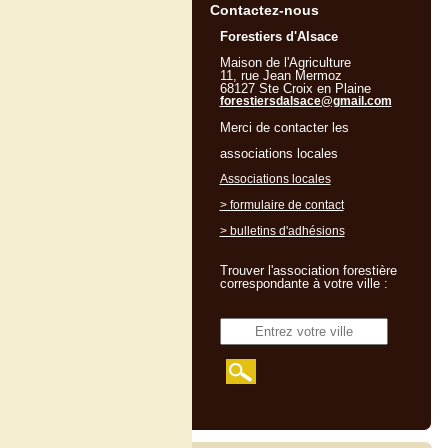
Contactez-nous
Forestiers d'Alsace
Maison de l'Agriculture
11, rue Jean Mermoz
68127 Ste Croix en Plaine
forestiersdalsace@gmail.com
Merci de contacter les
associations locales
Associations locales
> formulaire de contact
> bulletins d'adhésions
Trouver l'association forestière
correspondante à votre ville :