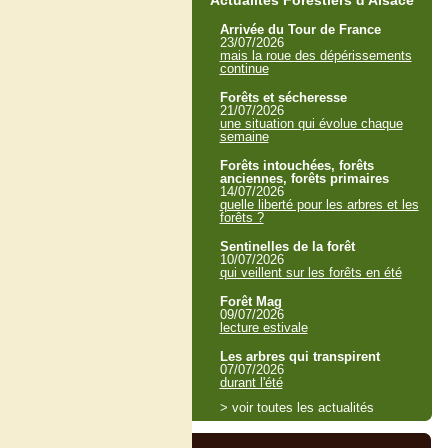
Actualités Forestiers d'Alsace
Arrivée du Tour de France
23/07/2026
mais la roue des dépérissements
continue
Forêts et sécheresse
21/07/2026
une situation qui évolue chaque
semaine
Forêts intouchées, forêts
anciennes, forêts primaires
14/07/2026
quelle liberté pour les arbres et les
forêts ?
Sentinelles de la forêt
10/07/2026
qui veillent sur les forêts en été
Forêt Mag
09/07/2026
lecture estivale
Les arbres qui transpirent
07/07/2026
durant l'été
> voir toutes les actualités