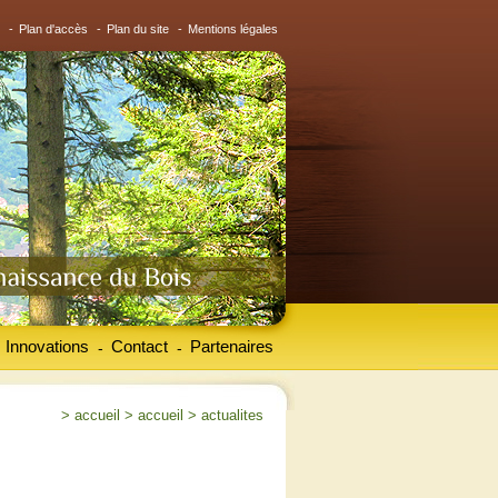
-
Plan d'accès
-
Plan du site
-
Mentions légales
Innovations
Contact
Partenaires
-
-
>
accueil
>
accueil
>
actualites