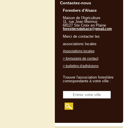
Contactez-nous
Forestiers d'Alsace
Maison de l'Agriculture
11, rue Jean Mermoz
68127 Ste Croix en Plaine
forestiersdalsace@gmail.com
Merci de contacter les
associations locales
Associations locales
> formulaire de contact
> bulletins d'adhésions
Trouver l'association forestière
correspondante à votre ville :