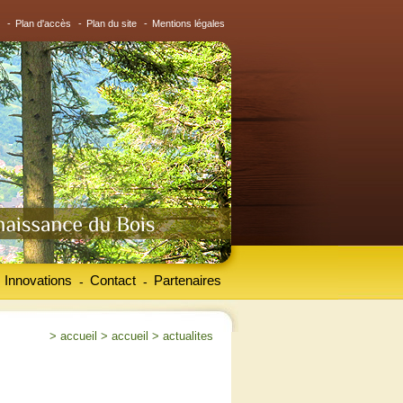
-
Plan d'accès
-
Plan du site
-
Mentions légales
Innovations
Contact
Partenaires
-
-
>
accueil
>
accueil
>
actualites