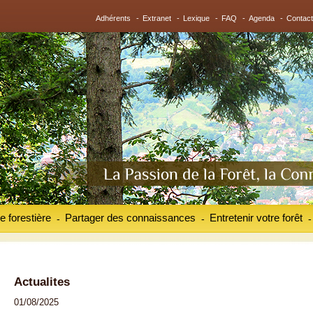
Adhérents
-
Extranet
-
Lexique
-
FAQ
-
Agenda
-
Contact
e forestière
Partager des connaissances
Entretenir votre forêt
-
-
-
Actualites
01/08/2025