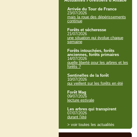
Actualités Forestiers d'Alsace
Arrivée du Tour de France
23/07/2026
mais la roue des dépérissements
continue
Forêts et sécheresse
21/07/2026
une situation qui évolue chaque
semaine
Forêts intouchées, forêts
anciennes, forêts primaires
14/07/2026
quelle liberté pour les arbres et les
forêts ?
Sentinelles de la forêt
10/07/2026
qui veillent sur les forêts en été
Forêt Mag
09/07/2026
lecture estivale
Les arbres qui transpirent
07/07/2026
durant l'été
> voir toutes les actualités