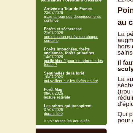
Actualités Forestiers d'Alsace
Poin
Arrivée du Tour de France
23/07/2026
mais la roue des dépérissements
au c
continue
Forêts et sécheresse
La pé
21/07/2026
une situation qui évolue chaque
augme
semaine
hors 
Forêts intouchées, forêts
sains
anciennes, forêts primaires
14/07/2026
quelle liberté pour les arbres et les
Il fa
forêts ?
scoly
Sentinelles de la forêt
10/07/2026
La su
qui veillent sur les forêts en été
sécha
Forêt Mag
(trou
09/07/2026
rédui
lecture estivale
d'épi
Les arbres qui transpirent
07/07/2026
Qui p
durant l'été
pour 
> voir toutes les actualités