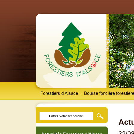
Forestiers d'Alsace
Bourse foncière forestièr
-
Actu
22/0