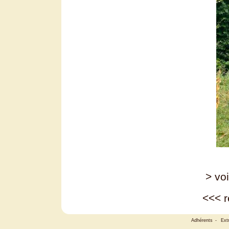
> voi
<<<
r
Adhérents
-
Ext