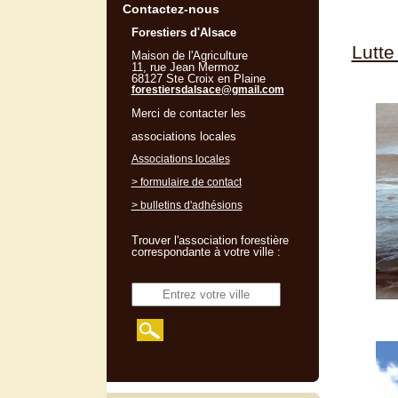
Contactez-nous
Forestiers d'Alsace
Lutte
Maison de l'Agriculture
11, rue Jean Mermoz
68127 Ste Croix en Plaine
forestiersdalsace@gmail.com
Merci de contacter les
associations locales
Associations locales
> formulaire de contact
> bulletins d'adhésions
Trouver l'association forestière
correspondante à votre ville :